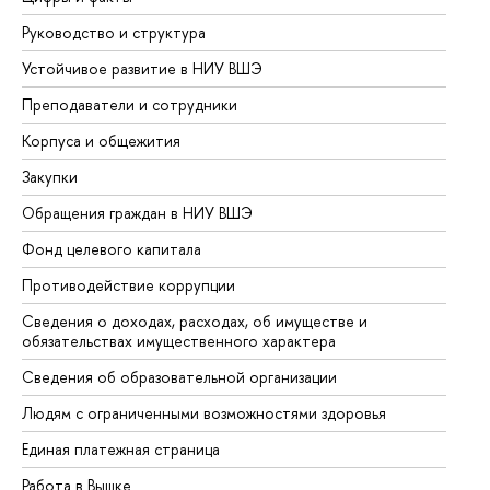
Руководство и структура
До
Устойчивое развитие в НИУ ВШЭ
Ол
Преподаватели и сотрудники
Пр
Корпуса и общежития
Вы
Закупки
Пр
Обращения граждан в НИУ ВШЭ
Ас
Фонд целевого капитала
До
Противодействие коррупции
Це
Сведения о доходах, расходах, об имуществе и
Би
обязательствах имущественного характера
Об
Сведения об образовательной организации
Об
Людям с ограниченными возможностями здоровья
Единая платежная страница
Работа в Вышке