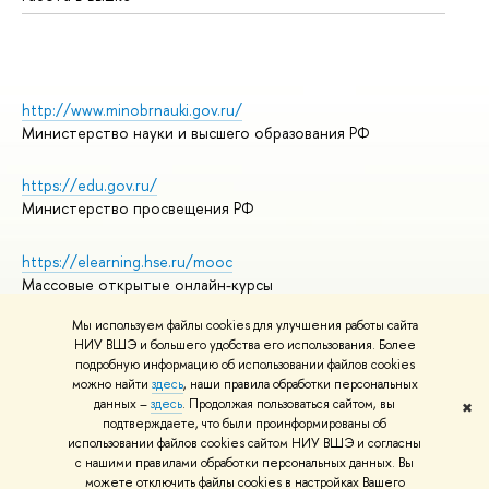
http://www.minobrnauki.gov.ru/
Министерство науки и высшего образования РФ
https://edu.gov.ru/
Министерство просвещения РФ
https://elearning.hse.ru/mooc
Массовые открытые онлайн-курсы
Мы используем файлы cookies для улучшения работы сайта
НИУ ВШЭ и большего удобства его использования. Более
подробную информацию об использовании файлов cookies
© НИУ ВШЭ 1993–2026
Адреса и контакты
можно найти
здесь
, наши правила обработки персональных
Условия использования материалов
данных –
здесь
. Продолжая пользоваться сайтом, вы
✖
подтверждаете, что были проинформированы об
Политика конфиденциальности
использовании файлов cookies сайтом НИУ ВШЭ и согласны
Правила применения рекомендательных технологий в НИУ ВШЭ
с нашими правилами обработки персональных данных. Вы
Карта сайта
можете отключить файлы cookies в настройках Вашего