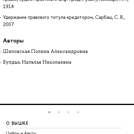
1914
Удержание правового титула кредитором, Сарбаш, С. В.,
2007
Авторы
Шиловская Полина Александровна
Булдык Наталья Николаевна
О ВЫШКЕ
О
Цифры и факты
Ли