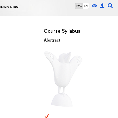
льные главы
РУС
EN
Course Syllabus
Abstract