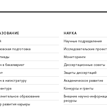
АЗОВАНИЕ
НАУКА
й
Научные подразделения
зовская подготовка
Исследовательские проек
пиады
Мониторинги
м в бакалавриат
Диссертационные советы
а+
Защиты диссертаций
м в магистратуру
Академическое развитие
рантура
Конкурсы и гранты
лнительное образование
Внешние научно-информац
ресурсы
р развития карьеры