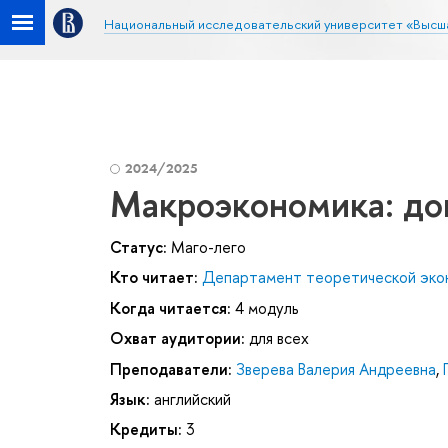
Национальный исследовательский университет «Высш
2024/2025
Макроэкономика: до
Статус:
Маго-лего
Кто читает:
Департамент теоретической эко
Когда читается:
4 модуль
Охват аудитории:
для всех
Преподаватели:
Зверева Валерия Андреевна
,
Язык:
английский
Кредиты:
3