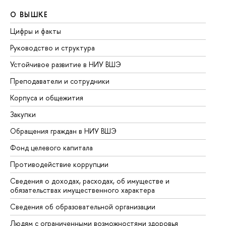
О ВЫШКЕ
О
Цифры и факты
Ли
Руководство и структура
До
Устойчивое развитие в НИУ ВШЭ
Ол
Преподаватели и сотрудники
Пр
Корпуса и общежития
Вы
Закупки
Пр
Обращения граждан в НИУ ВШЭ
Ас
Фонд целевого капитала
До
Противодействие коррупции
Це
Сведения о доходах, расходах, об имуществе и
Би
обязательствах имущественного характера
Об
Сведения об образовательной организации
Об
Людям с ограниченными возможностями здоровья