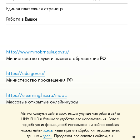
Единая платежная страница
Работа в Вышке
http://www.minobrnauki.gov.ru/
Министерство науки и высшего образования РФ
https://edu.gov.ru/
Министерство просвещения РФ
https://elearning.hse.ru/mooc
Массовые открытые онлайн-курсы
Мы используем файлы cookies для улучшения работы сайта
НИУ ВШЭ и большего удобства его использования. Более
подробную информацию об использовании файлов cookies
© НИУ ВШЭ 1993–2026
Адреса и контакты
можно найти
здесь
, наши правила обработки персональных
Условия использования материалов
данных –
здесь
. Продолжая пользоваться сайтом, вы
✖