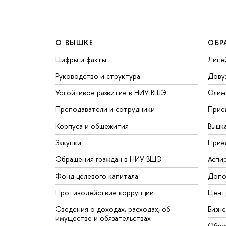
О ВЫШКЕ
ОБР
Цифры и факты
Лице
Руководство и структура
Дову
Устойчивое развитие в НИУ ВШЭ
Олим
Преподаватели и сотрудники
Прие
Корпуса и общежития
Вышк
Закупки
Прие
Обращения граждан в НИУ ВШЭ
Аспи
Фонд целевого капитала
Допо
Противодействие коррупции
Цент
Сведения о доходах, расходах, об
Бизн
имуществе и обязательствах
Обра