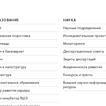
АЗОВАНИЕ
НАУКА
й
Научные подразделения
зовская подготовка
Исследовательские проек
пиады
Мониторинги
м в бакалавриат
Диссертационные советы
а+
Защиты диссертаций
м в магистратуру
Академическое развитие
рантура
Конкурсы и гранты
лнительное образование
Внешние научно-информац
ресурсы
р развития карьеры
ес-инкубатор ВШЭ
зовательные партнерства