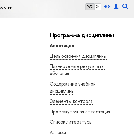
ологии
РУС
EN
Программа дисциплины
Аннотация
Цель освоения дисциплины
Планируемые результаты
обучения
Содержание учебной
дисциплины
Элементы контроля
Промежуточная аттестация
Список литературы
Авторы