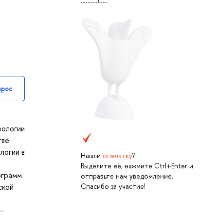
прос
еологии
тве
логии в
Нашли
опечатку
?
Выделите её, нажмите Ctrl+Enter и
ограмм
отправьте нам уведомление.
Спасибо за участие!
ской
 –