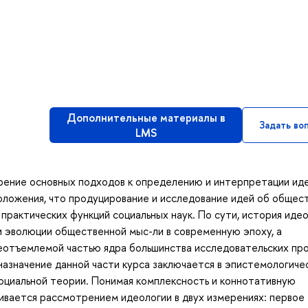
Дополнительные материалы в
Задать во
LMS
рение основных подходов к определению и интерпретации ид
положения, что продуцирование и исследование идей об общес
практических функций социальных наук. По сути, история идео
 эволюции общественной мыс-ли в современную эпоху, а
неотъемлемой частью ядра большинства исследовательских пр
азначение данной части курса заключается в эпистемологиче
социальной теории. Понимая комплексность и коннотативную
чивается рассмотрением идеологии в двух измерениях: первое