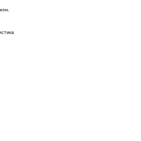
изм.
истика