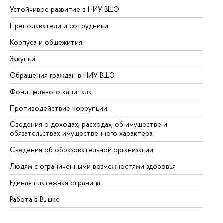
Устойчивое развитие в НИУ ВШЭ
Ол
Преподаватели и сотрудники
Пр
Корпуса и общежития
Вы
Закупки
Пр
Обращения граждан в НИУ ВШЭ
Ас
Фонд целевого капитала
До
Противодействие коррупции
Це
Сведения о доходах, расходах, об имуществе и
Би
обязательствах имущественного характера
Об
Сведения об образовательной организации
Об
Людям с ограниченными возможностями здоровья
Единая платежная страница
Работа в Вышке