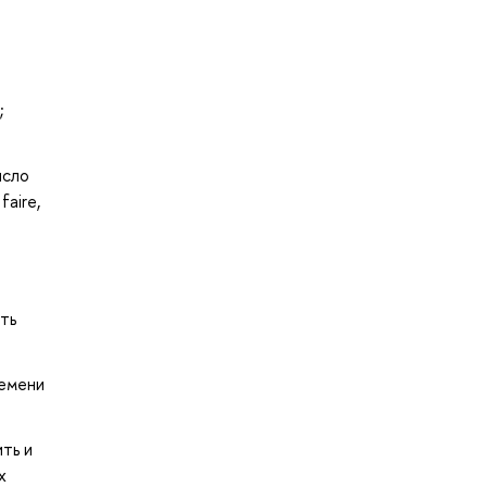
;
исло
faire,
ть
ремени
ть и
х