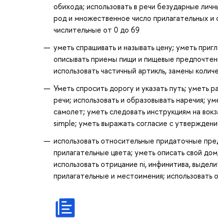
обихода; использовать в речи безударные лич
род и множественное число прилагательных и 
числительные от 0 до 69
уметь спрашивать и называть цену; уметь пригл
описывать приемы пищи и пищевые предпочтени
использовать частичный артикль, замены количе
Уметь спросить дорогу и указать путь; уметь р
речи; использовать и образовывать наречия; ум
самолет; уметь следовать инструкциям на вокза
simple; уметь выражать согласие с утвержден
использовать относительные придаточные предл
прилагательные цвета; уметь описать свой дом/
использовать отрицание ni, инфинитива, выдел
прилагательные и местоимения; использовать о