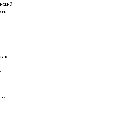
енский
ать
ия в
r
if;