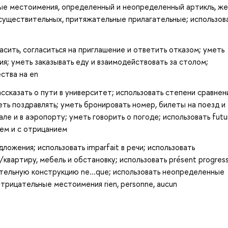
ные местоимения, определенный и неопределенный артикль, ж
существительных, притяжательные прилагательные; использов
асить, согласиться на приглашение и ответить отказом; уметь
я; уметь заказывать еду и взаимодействовать за столом;
ства на en
ассказать о пути в университет; использовать степени сравнен
еть поздравлять; уметь бронировать номер, билеты на поезд и
ле и в аэропорту; уметь говорить о погоде; использовать futu
ием и с отрицанием
ожения; использовать imparfait в речи; использовать
квартиру, мебель и обстановку; использовать présent progress
ительную конструкцию ne...que; использовать неопределенные
трицательные местоимения rien, personne, aucun