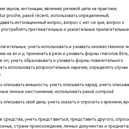
я звуков, интонации, явлениях речевой цепи на практике;
futur proche, passé récent; использовать определенный,
давать интонационный вопрос, вопрос с est-ce que, вопрос к
 употреблять притяжательные и указательные прилагательные
илагательных; уметь использовать и узнавать множественное ч
 на en и y; применять в речи и узнавать формы глаголов être, 
ение on; уметь образовывать и узнавать формы повелительного
уметь использовать вопросительные наречия; определять случаи
à
 описывать внешность; уметь описывать наряд; уметь описыва
арные личные местоимения; использовать passé composé
ь описывать свой день; уметь сказать и спросить о времени, в
 средства, уметь представиться, представить другого, спроси
о семье, стране происхождения, личных документах и предмета