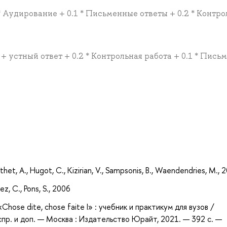
 * Аудирование + 0.1 * Письменные ответы + 0.2 * Контр
т + устный ответ + 0.2 * Контрольная работа + 0.1 * Пис
а
het, A., Hugot, C., Kizirian, V., Sampsonis, B., Waendendries, M., 
z, C., Pons, S., 2006
ose dite, chose faite I» : учебник и практикум для вузов /
испр. и доп. — Москва : Издательство Юрайт, 2021. — 392 с. —