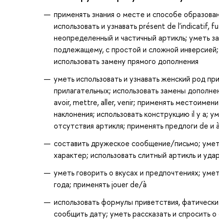
применять знания о месте и способе образовани
использовать и узнавать présent de l'indicatif, 
неопределенный и частичный артикль; уметь за
подлежащему, с простой и сложной инверсией;
использовать замену прямого дополнения
уметь использовать и узнавать женский род пр
прилагательных; использовать замены дополнения
avoir, mettre, aller, venir; применять местоим
наклонения; использовать конструкцию il y a; 
отсутствия артикля; применять предлоги de и 
составить дружеское сообщение/письмо; уметь
характер; использовать слитный артикль и уд
уметь говорить о вкусах и предпочтениях; умет
года; применять jouer de/à
использовать формулы приветствия, фатические
сообщить дату; уметь рассказать и спросить 