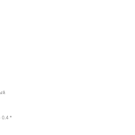
ный
0.4 *