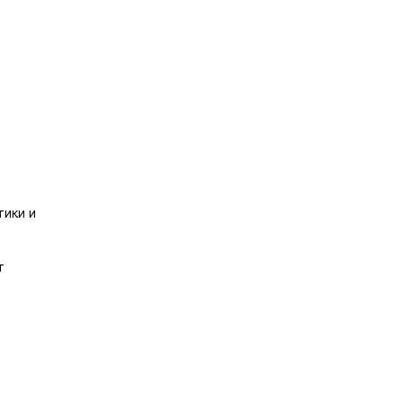
тики и
т