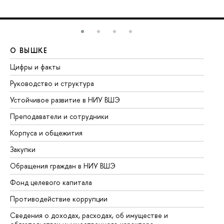
О ВЫШКЕ
О
Цифры и факты
Ли
Руководство и структура
До
Устойчивое развитие в НИУ ВШЭ
Ол
Преподаватели и сотрудники
Пр
Корпуса и общежития
Вы
Закупки
Пр
Обращения граждан в НИУ ВШЭ
Ас
Фонд целевого капитала
До
Противодействие коррупции
Це
Сведения о доходах, расходах, об имуществе и
Би