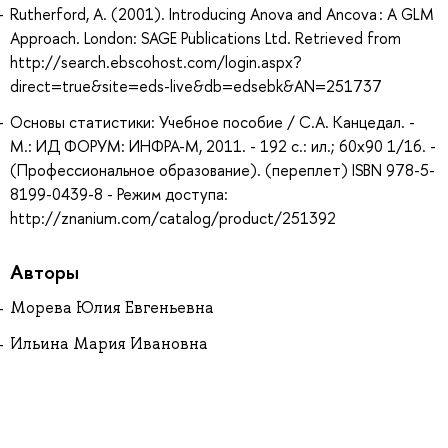
Rutherford, A. (2001). Introducing Anova and Ancova : A GLM
Approach. London: SAGE Publications Ltd. Retrieved from
http://search.ebscohost.com/login.aspx?
direct=true&site=eds-live&db=edsebk&AN=251737
Основы статистики: Учебное пособие / С.А. Канцедал. -
М.: ИД ФОРУМ: ИНФРА-М, 2011. - 192 с.: ил.; 60x90 1/16. -
(Профессиональное образование). (переплет) ISBN 978-5-
8199-0439-8 - Режим доступа:
http://znanium.com/catalog/product/251392
Авторы
Морева Юлия Евгеньевна
Ильина Мария Ивановна