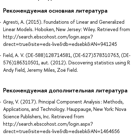
Рекомендуемая основная литература
Agresti, A. (2015). Foundations of Linear and Generalized
Linear Models. Hoboken, New Jersey: Wiley. Retrieved from
http://search.ebscohost.com/login.aspx?
direct=true&site=eds-live&db=edsebk&AN=941245
Field, A. V. (DE-588)128714581, (DE-627)378310763, (DE-
576)186310501, aut. (2012). Discovering statistics using R
Andy Field, Jeremy Miles, Zoë Field.
Рекомендуемая дополнительная литература
Gray, V. (2017). Principal Component Analysis : Methods,
Applications, and Technology. Hauppauge, New York: Nova
Science Publishers, Inc. Retrieved from
http://search.ebscohost.com/login.aspx?
direct=true&site=eds-live&db=edsebk&AN=1464656