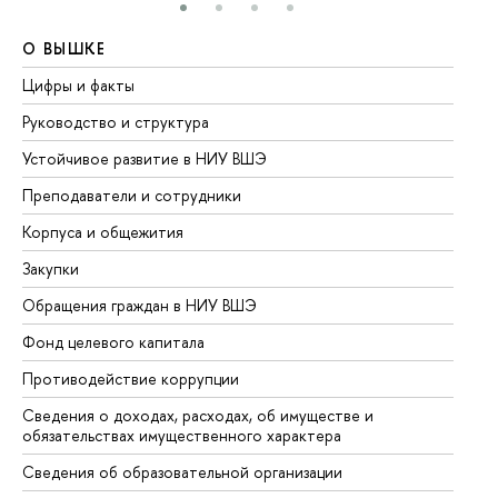
О ВЫШКЕ
О
Цифры и факты
Ли
Руководство и структура
До
Устойчивое развитие в НИУ ВШЭ
Ол
Преподаватели и сотрудники
Пр
Корпуса и общежития
Вы
Закупки
Пр
Обращения граждан в НИУ ВШЭ
Ас
Фонд целевого капитала
До
Противодействие коррупции
Це
Сведения о доходах, расходах, об имуществе и
Би
обязательствах имущественного характера
Об
Сведения об образовательной организации
Об