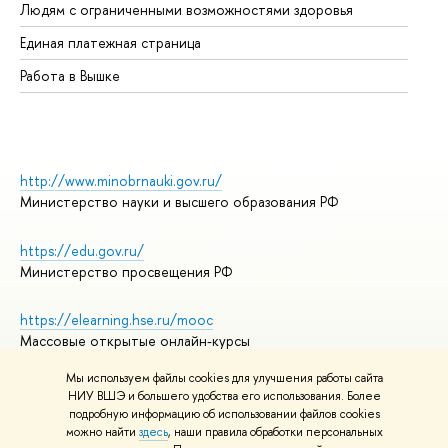
Людям с ограниченными возможностями здоровья
Единая платежная страница
Работа в Вышке
http://www.minobrnauki.gov.ru/
Министерство науки и высшего образования РФ
https://edu.gov.ru/
Министерство просвещения РФ
https://elearning.hse.ru/mooc
Массовые открытые онлайн-курсы
Мы используем файлы cookies для улучшения работы сайта
НИУ ВШЭ и большего удобства его использования. Более
подробную информацию об использовании файлов cookies
© НИУ ВШЭ 1993–2026
Адреса и контакты
можно найти
здесь
, наши правила обработки персональных
Условия использования материалов