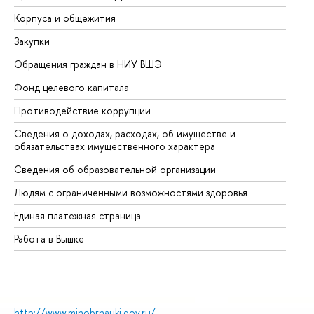
Корпуса и общежития
Вы
Закупки
Пр
Обращения граждан в НИУ ВШЭ
Ас
Фонд целевого капитала
До
Противодействие коррупции
Це
Сведения о доходах, расходах, об имуществе и
Би
обязательствах имущественного характера
Об
Сведения об образовательной организации
Об
Людям с ограниченными возможностями здоровья
Единая платежная страница
Работа в Вышке
http://www.minobrnauki.gov.ru/