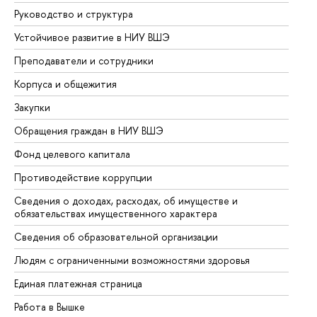
Руководство и структура
До
Устойчивое развитие в НИУ ВШЭ
Ол
Преподаватели и сотрудники
Пр
Корпуса и общежития
Вы
Закупки
Пр
Обращения граждан в НИУ ВШЭ
Ас
Фонд целевого капитала
До
Противодействие коррупции
Це
Сведения о доходах, расходах, об имуществе и
Би
обязательствах имущественного характера
Об
Сведения об образовательной организации
Об
Людям с ограниченными возможностями здоровья
Единая платежная страница
Работа в Вышке