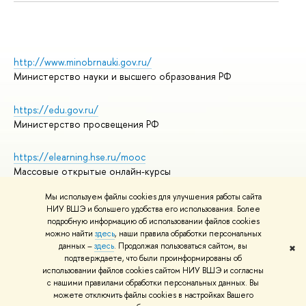
http://www.minobrnauki.gov.ru/
Министерство науки и высшего образования РФ
https://edu.gov.ru/
Министерство просвещения РФ
https://elearning.hse.ru/mooc
Массовые открытые онлайн-курсы
Мы используем файлы cookies для улучшения работы сайта
НИУ ВШЭ и большего удобства его использования. Более
подробную информацию об использовании файлов cookies
© НИУ ВШЭ 1993–2026
Адреса и контакты
можно найти
здесь
, наши правила обработки персональных
Условия использования материалов
данных –
здесь
. Продолжая пользоваться сайтом, вы
✖
подтверждаете, что были проинформированы об
Политика конфиденциальности
использовании файлов cookies сайтом НИУ ВШЭ и согласны
Правила применения рекомендательных технологий в НИУ ВШЭ
с нашими правилами обработки персональных данных. Вы
Карта сайта
можете отключить файлы cookies в настройках Вашего