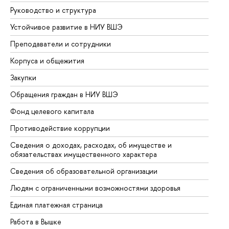
Руководство и структура
До
Устойчивое развитие в НИУ ВШЭ
Ол
Преподаватели и сотрудники
Пр
Корпуса и общежития
Вы
Закупки
Пр
Обращения граждан в НИУ ВШЭ
Ас
Фонд целевого капитала
До
Противодействие коррупции
Це
Сведения о доходах, расходах, об имуществе и
Би
обязательствах имущественного характера
Об
Сведения об образовательной организации
Об
Людям с ограниченными возможностями здоровья
Единая платежная страница
Работа в Вышке