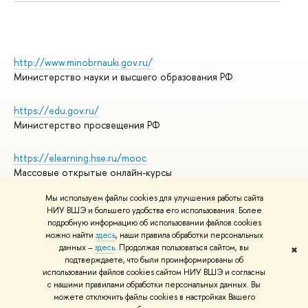
http://www.minobrnauki.gov.ru/
Министерство науки и высшего образования РФ
https://edu.gov.ru/
Министерство просвещения РФ
https://elearning.hse.ru/mooc
Массовые открытые онлайн-курсы
Мы используем файлы cookies для улучшения работы сайта
НИУ ВШЭ и большего удобства его использования. Более
подробную информацию об использовании файлов cookies
© НИУ ВШЭ 1993–2026
Адреса и контакты
можно найти
здесь
, наши правила обработки персональных
Условия использования материалов
данных –
здесь
. Продолжая пользоваться сайтом, вы
✖
подтверждаете, что были проинформированы об
Политика конфиденциальности
использовании файлов cookies сайтом НИУ ВШЭ и согласны
Правила применения рекомендательных технологий в НИУ ВШЭ
с нашими правилами обработки персональных данных. Вы
Карта сайта
можете отключить файлы cookies в настройках Вашего