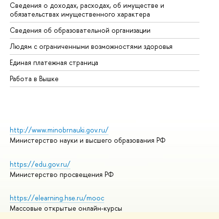
Сведения о доходах, расходах, об имуществе и
Би
обязательствах имущественного характера
Об
Сведения об образовательной организации
Об
Людям с ограниченными возможностями здоровья
Единая платежная страница
Работа в Вышке
http://www.minobrnauki.gov.ru/
Министерство науки и высшего образования РФ
https://edu.gov.ru/
Министерство просвещения РФ
https://elearning.hse.ru/mooc
Массовые открытые онлайн-курсы