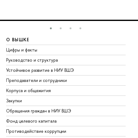
О ВЫШКЕ
О
Цифры и факты
Ли
Руководство и структура
До
Устойчивое развитие в НИУ ВШЭ
Ол
Преподаватели и сотрудники
Пр
Корпуса и общежития
Вы
Закупки
Пр
Обращения граждан в НИУ ВШЭ
Ас
Фонд целевого капитала
До
Противодействие коррупции
Це