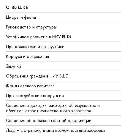
О ВЫШКЕ
О
Цифры и факты
Ли
Руководство и структура
До
Устойчивое развитие в НИУ ВШЭ
Ол
Преподаватели и сотрудники
Пр
Корпуса и общежития
Вы
Закупки
Пр
Обращения граждан в НИУ ВШЭ
Ас
Фонд целевого капитала
До
Противодействие коррупции
Це
Сведения о доходах, расходах, об имуществе и
Би
обязательствах имущественного характера
Об
Сведения об образовательной организации
Об
Людям с ограниченными возможностями здоровья