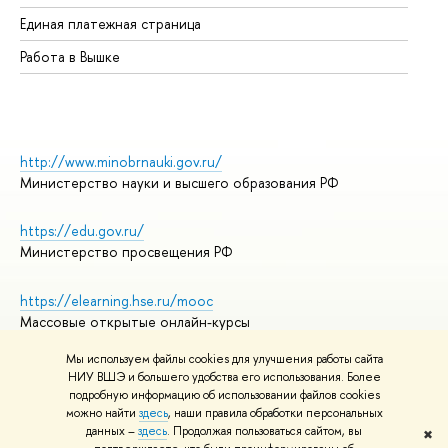
Единая платежная страница
Работа в Вышке
http://www.minobrnauki.gov.ru/
Министерство науки и высшего образования РФ
https://edu.gov.ru/
Министерство просвещения РФ
https://elearning.hse.ru/mooc
Массовые открытые онлайн-курсы
Мы используем файлы cookies для улучшения работы сайта
НИУ ВШЭ и большего удобства его использования. Более
подробную информацию об использовании файлов cookies
© НИУ ВШЭ 1993–2026
Адреса и контакты
можно найти
здесь
, наши правила обработки персональных
Условия использования материалов
данных –
здесь
. Продолжая пользоваться сайтом, вы
✖