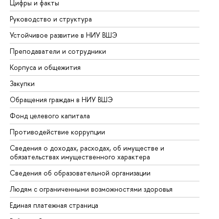
Цифры и факты
Ли
Руководство и структура
До
Устойчивое развитие в НИУ ВШЭ
Ол
Преподаватели и сотрудники
Пр
Корпуса и общежития
Вы
Закупки
Пр
Обращения граждан в НИУ ВШЭ
Ас
Фонд целевого капитала
До
Противодействие коррупции
Це
Сведения о доходах, расходах, об имуществе и
Би
обязательствах имущественного характера
Об
Сведения об образовательной организации
Об
Людям с ограниченными возможностями здоровья
Единая платежная страница