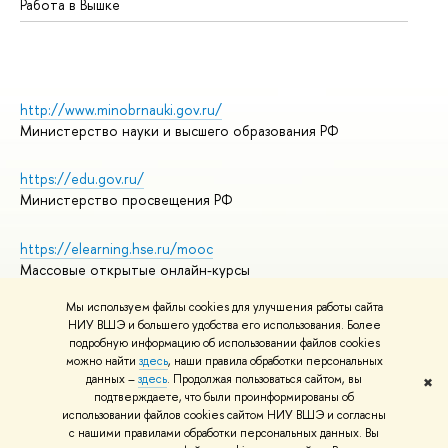
Работа в Вышке
http://www.minobrnauki.gov.ru/
Министерство науки и высшего образования РФ
https://edu.gov.ru/
Министерство просвещения РФ
https://elearning.hse.ru/mooc
Массовые открытые онлайн-курсы
Мы используем файлы cookies для улучшения работы сайта
НИУ ВШЭ и большего удобства его использования. Более
подробную информацию об использовании файлов cookies
© НИУ ВШЭ 1993–2026
Адреса и контакты
можно найти
здесь
, наши правила обработки персональных
Условия использования материалов
данных –
здесь
. Продолжая пользоваться сайтом, вы
✖
подтверждаете, что были проинформированы об
Политика конфиденциальности
использовании файлов cookies сайтом НИУ ВШЭ и согласны
Правила применения рекомендательных технологий в НИУ ВШЭ
с нашими правилами обработки персональных данных. Вы