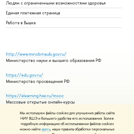
Людям с ограниченными возможностями здоровья
Единая платежная страница
Работа в Вышке
http://www.minobrnauki.gov.ru/
Министерство науки и высшего образования РФ
https://edu.gov.ru/
Министерство просвещения РФ
https://elearning.hse.ru/mooc
Массовые открытые онлайн-курсы
Мы используем файлы cookies для улучшения работы сайта
НИУ ВШЭ и большего удобства его использования. Более
подробную информацию об использовании файлов cookies
© НИУ ВШЭ 1993–2026
Адреса и контакты
можно найти
здесь
, наши правила обработки персональных
Условия использования материалов