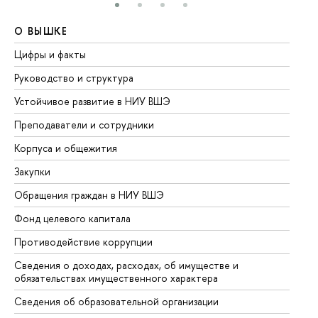
О ВЫШКЕ
О
Цифры и факты
Ли
Руководство и структура
До
Устойчивое развитие в НИУ ВШЭ
Ол
Преподаватели и сотрудники
Пр
Корпуса и общежития
Вы
Закупки
Пр
Обращения граждан в НИУ ВШЭ
Ас
Фонд целевого капитала
До
Противодействие коррупции
Це
Сведения о доходах, расходах, об имуществе и
Би
обязательствах имущественного характера
Об
Сведения об образовательной организации
Об