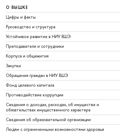
О ВЫШКЕ
О
Цифры и факты
Ли
Руководство и структура
До
Устойчивое развитие в НИУ ВШЭ
Ол
Преподаватели и сотрудники
Пр
Корпуса и общежития
Вы
Закупки
Пр
Обращения граждан в НИУ ВШЭ
Ас
Фонд целевого капитала
До
Противодействие коррупции
Це
Сведения о доходах, расходах, об имуществе и
Би
обязательствах имущественного характера
Об
Сведения об образовательной организации
Об
Людям с ограниченными возможностями здоровья