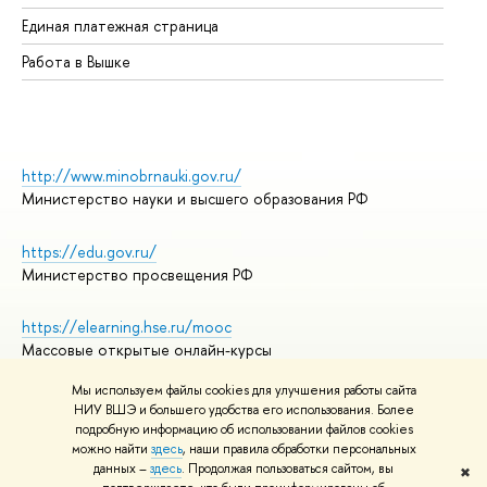
Единая платежная страница
Работа в Вышке
http://www.minobrnauki.gov.ru/
Министерство науки и высшего образования РФ
https://edu.gov.ru/
Министерство просвещения РФ
https://elearning.hse.ru/mooc
Массовые открытые онлайн-курсы
Мы используем файлы cookies для улучшения работы сайта
НИУ ВШЭ и большего удобства его использования. Более
подробную информацию об использовании файлов cookies
© НИУ ВШЭ 1993–2026
Адреса и контакты
можно найти
здесь
, наши правила обработки персональных
Условия использования материалов
данных –
здесь
. Продолжая пользоваться сайтом, вы
✖