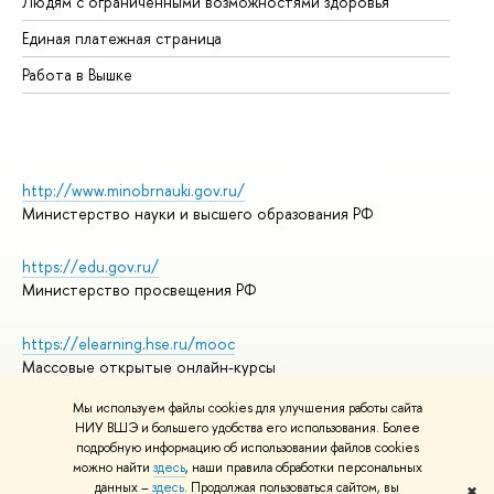
Людям с ограниченными возможностями здоровья
Единая платежная страница
Работа в Вышке
http://www.minobrnauki.gov.ru/
Министерство науки и высшего образования РФ
https://edu.gov.ru/
Министерство просвещения РФ
https://elearning.hse.ru/mooc
Массовые открытые онлайн-курсы
Мы используем файлы cookies для улучшения работы сайта
НИУ ВШЭ и большего удобства его использования. Более
подробную информацию об использовании файлов cookies
© НИУ ВШЭ 1993–2026
Адреса и контакты
можно найти
здесь
, наши правила обработки персональных
Условия использования материалов
данных –
здесь
. Продолжая пользоваться сайтом, вы
✖