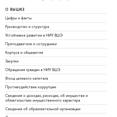
О ВЫШКЕ
О
Цифры и факты
Ли
Руководство и структура
До
Устойчивое развитие в НИУ ВШЭ
Ол
Преподаватели и сотрудники
Пр
Корпуса и общежития
Вы
Закупки
Пр
Обращения граждан в НИУ ВШЭ
Ас
Фонд целевого капитала
До
Противодействие коррупции
Це
Сведения о доходах, расходах, об имуществе и
Би
обязательствах имущественного характера
Об
Сведения об образовательной организации
Об