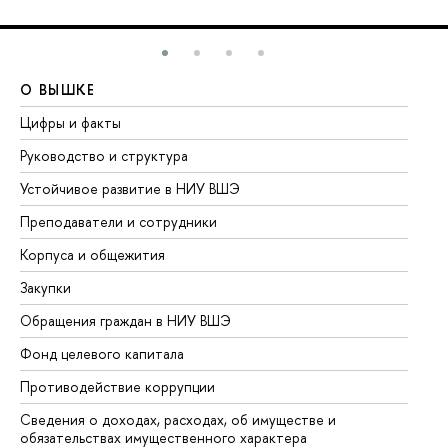
О ВЫШКЕ
О
Цифры и факты
Ли
Руководство и структура
До
Устойчивое развитие в НИУ ВШЭ
Ол
Преподаватели и сотрудники
Пр
Корпуса и общежития
Вы
Закупки
Пр
Обращения граждан в НИУ ВШЭ
Ас
Фонд целевого капитала
До
Противодействие коррупции
Це
Сведения о доходах, расходах, об имуществе и
Би
обязательствах имущественного характера