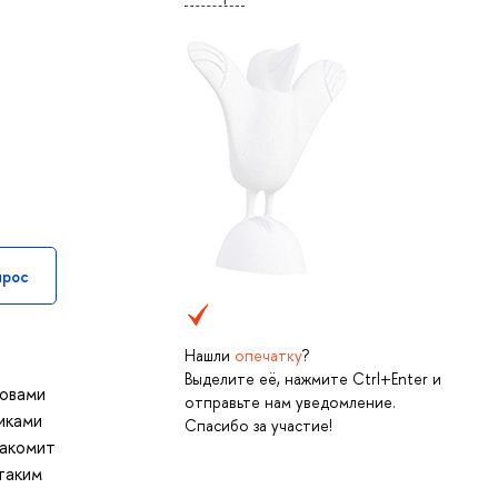
прос
Нашли
опечатку
?
Выделите её, нажмите Ctrl+Enter и
новами
отправьте нам уведомление.
иками
Спасибо за участие!
накомит
 таким