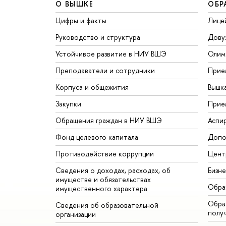
О ВЫШКЕ
ОБР
Цифры и факты
Лице
Руководство и структура
Дову
Устойчивое развитие в НИУ ВШЭ
Олим
Преподаватели и сотрудники
Прие
Корпуса и общежития
Вышк
Закупки
Прие
Обращения граждан в НИУ ВШЭ
Аспи
Фонд целевого капитала
Допо
Противодействие коррупции
Цент
Сведения о доходах, расходах, об
Бизн
имуществе и обязательствах
Обра
имущественного характера
Обрат
Сведения об образовательной
полу
организации