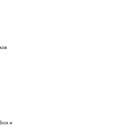
ков
xbox и