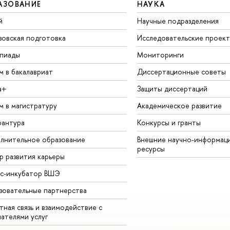
АЗОВАНИЕ
НАУКА
й
Научные подразделения
зовская подготовка
Исследовательские проек
пиады
Мониторинги
м в бакалавриат
Диссертационные советы
а+
Защиты диссертаций
м в магистратуру
Академическое развитие
рантура
Конкурсы и гранты
лнительное образование
Внешние научно-информац
ресурсы
р развития карьеры
ес-инкубатор ВШЭ
зовательные партнерства
ная связь и взаимодействие с
чателями услуг