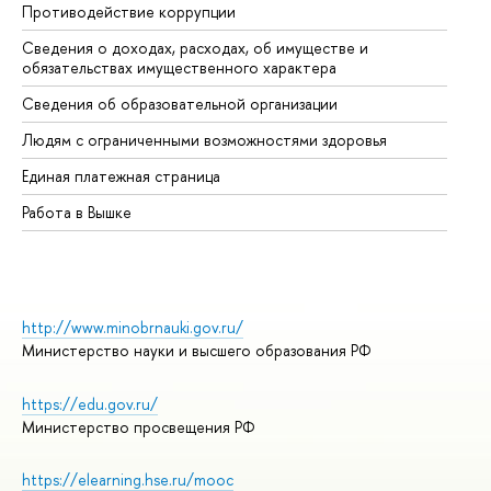
Противодействие коррупции
Це
Сведения о доходах, расходах, об имуществе и
Би
обязательствах имущественного характера
Об
Сведения об образовательной организации
Об
Людям с ограниченными возможностями здоровья
Единая платежная страница
Работа в Вышке
http://www.minobrnauki.gov.ru/
Министерство науки и высшего образования РФ
https://edu.gov.ru/
Министерство просвещения РФ
https://elearning.hse.ru/mooc