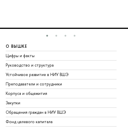
О ВЫШКЕ
О
Цифры и факты
Ли
Руководство и структура
До
Устойчивое развитие в НИУ ВШЭ
Ол
Преподаватели и сотрудники
Пр
Корпуса и общежития
Вы
Закупки
Пр
Обращения граждан в НИУ ВШЭ
Ас
Фонд целевого капитала
До