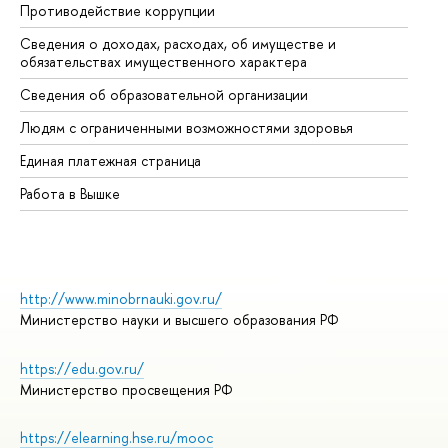
Противодействие коррупции
Це
Сведения о доходах, расходах, об имуществе и
Би
обязательствах имущественного характера
Об
Сведения об образовательной организации
Об
Людям с ограниченными возможностями здоровья
Единая платежная страница
Работа в Вышке
http://www.minobrnauki.gov.ru/
Министерство науки и высшего образования РФ
https://edu.gov.ru/
Министерство просвещения РФ
https://elearning.hse.ru/mooc