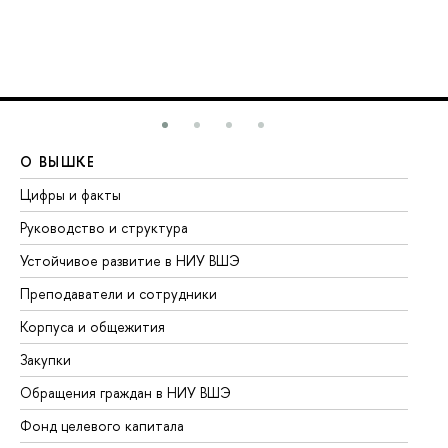
О ВЫШКЕ
О
Цифры и факты
Ли
Руководство и структура
До
Устойчивое развитие в НИУ ВШЭ
Ол
Преподаватели и сотрудники
Пр
Корпуса и общежития
Вы
Закупки
Пр
Обращения граждан в НИУ ВШЭ
Ас
Фонд целевого капитала
До