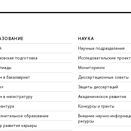
АЗОВАНИЕ
НАУКА
й
Научные подразделения
зовская подготовка
Исследовательские проек
пиады
Мониторинги
м в бакалавриат
Диссертационные советы
а+
Защиты диссертаций
м в магистратуру
Академическое развитие
рантура
Конкурсы и гранты
лнительное образование
Внешние научно-информац
ресурсы
р развития карьеры