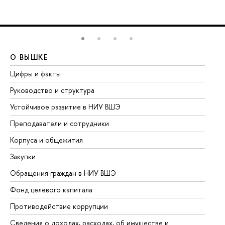
О ВЫШКЕ
О
Цифры и факты
Ли
Руководство и структура
До
Устойчивое развитие в НИУ ВШЭ
Ол
Преподаватели и сотрудники
Пр
Корпуса и общежития
Вы
Закупки
Пр
Обращения граждан в НИУ ВШЭ
Ас
Фонд целевого капитала
До
Противодействие коррупции
Це
Сведения о доходах, расходах, об имуществе и
Би