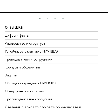
О ВЫШКЕ
О
Цифры и факты
Ли
Руководство и структура
До
Устойчивое развитие в НИУ ВШЭ
Ол
Преподаватели и сотрудники
Пр
Корпуса и общежития
Вы
Закупки
Пр
Обращения граждан в НИУ ВШЭ
Ас
Фонд целевого капитала
До
Противодействие коррупции
Це
Сведения о доходах, расходах, об имуществе и
Би