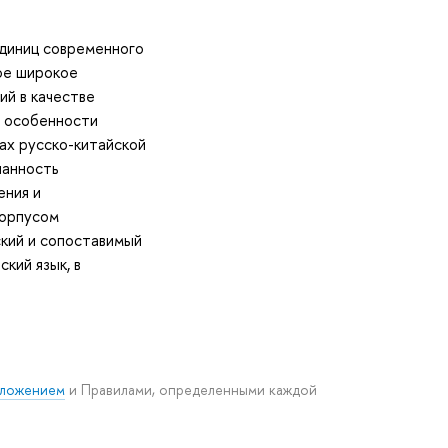
единиц современного
кое широкое
ий в качестве
е особенности
ах русско-китайской
шанность
ения и
корпусом
ский и сопоставимый
кий язык, в
ложением
и Правилами, определенными каждой