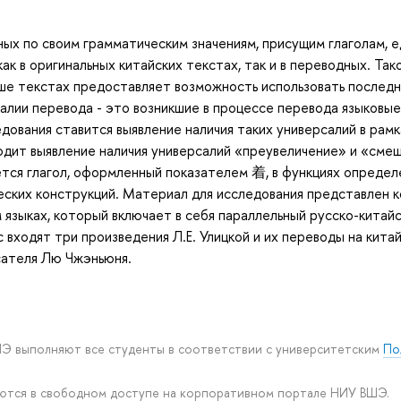
ных по своим грамматическим значениям, присущим глаголам, 
ак в оригинальных китайских текстах, так и в переводных. Та
е текстах предоставляет возможность использовать последн
салии перевода - это возникшие в процессе перевода языковы
ования ставится выявление наличия таких универсалий в рамк
ходит выявление наличия универсалий «преувеличение» и «сме
ется глагол, оформленный показателем 着, в функциях определ
еских конструкций. Материал для исследования представлен 
 языках, который включает в себя параллельный русско-китай
 входят три произведения Л.Е. Улицкой и их переводы на китайс
сателя Лю Чжэньюня.
ШЭ выполняют все студенты в соответствии с университетским
По
уются в свободном доступе на корпоративном портале НИУ ВШЭ.