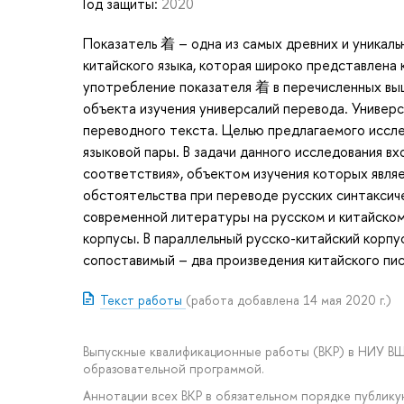
Год защиты:
2020
Показатель 着 – одна из самых древних и уникаль
китайского языка, которая широко представлена к
употребление показателя 着 в перечисленных выш
объекта изучения универсалий перевода. Универ
переводного текста. Целью предлагаемого исслед
языковой пары. В задачи данного исследования в
соответствия», объектом изучения которых явля
обстоятельства при переводе русских синтаксич
современной литературы на русском и китайском
корпусы. В параллельный русско-китайский корпус
сопоставимый – два произведения китайского пи
Текст работы
(работа добавлена 14 мая 2020 г.)
Выпускные квалификационные работы (ВКР) в НИУ В
образовательной программой.
Аннотации всех ВКР в обязательном порядке публик