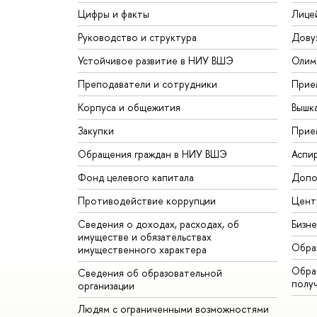
Цифры и факты
Лице
Руководство и структура
Дову
Устойчивое развитие в НИУ ВШЭ
Олим
Преподаватели и сотрудники
Прие
Корпуса и общежития
Вышк
Закупки
Прие
Обращения граждан в НИУ ВШЭ
Аспи
Фонд целевого капитала
Допо
Противодействие коррупции
Цент
Сведения о доходах, расходах, об
Бизн
имуществе и обязательствах
Обра
имущественного характера
Обрат
Сведения об образовательной
полу
организации
Людям с ограниченными возможностями