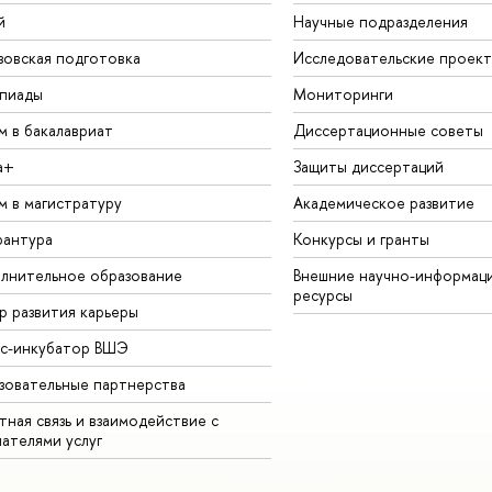
й
Научные подразделения
зовская подготовка
Исследовательские проек
пиады
Мониторинги
м в бакалавриат
Диссертационные советы
а+
Защиты диссертаций
м в магистратуру
Академическое развитие
рантура
Конкурсы и гранты
лнительное образование
Внешние научно-информац
ресурсы
р развития карьеры
ес-инкубатор ВШЭ
зовательные партнерства
ная связь и взаимодействие с
чателями услуг