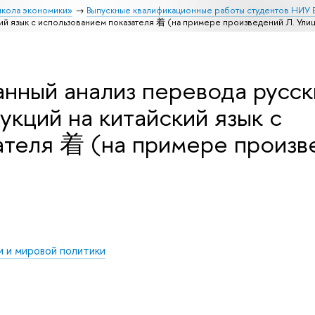
школа экономики»
Выпускные квалификационные работы студентов НИУ
кий язык с использованием показателя 着 (на примере произведений Л. Ули
нный анализ перевода русск
укций на китайский язык с
ателя 着 (на примере произв
 и мировой политики