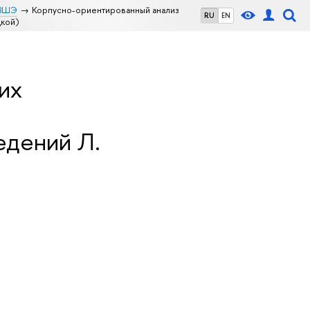
 ВШЭ
Корпусно-ориентированный анализ
RU
EN
цкой)
их
едений Л.