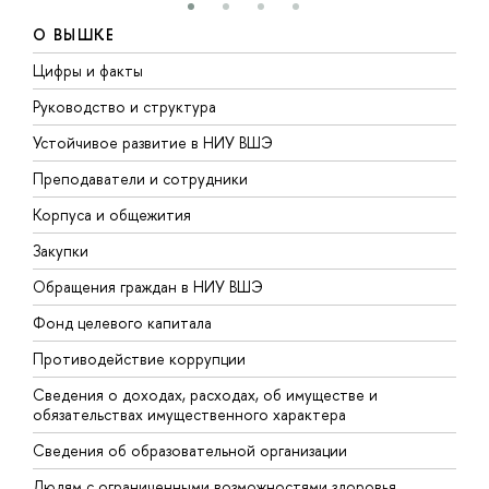
О ВЫШКЕ
Цифры и факты
Л
Руководство и структура
Д
Устойчивое развитие в НИУ ВШЭ
О
Преподаватели и сотрудники
П
Корпуса и общежития
В
Закупки
П
Обращения граждан в НИУ ВШЭ
А
Фонд целевого капитала
Д
Противодействие коррупции
Ц
Сведения о доходах, расходах, об имуществе и
Б
обязательствах имущественного характера
О
Сведения об образовательной организации
О
Людям с ограниченными возможностями здоровья