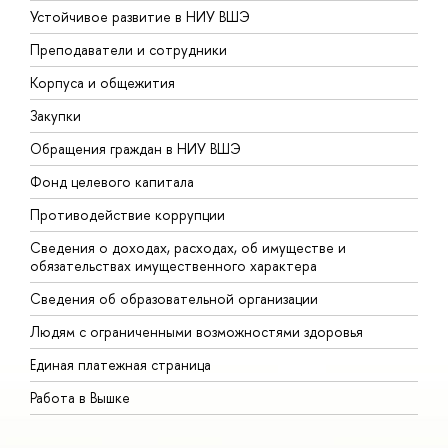
Устойчивое развитие в НИУ ВШЭ
О
Преподаватели и сотрудники
П
Корпуса и общежития
В
Закупки
П
Обращения граждан в НИУ ВШЭ
А
Фонд целевого капитала
Д
Противодействие коррупции
Ц
Сведения о доходах, расходах, об имуществе и
Б
обязательствах имущественного характера
О
Сведения об образовательной организации
О
Людям с ограниченными возможностями здоровья
Единая платежная страница
Работа в Вышке