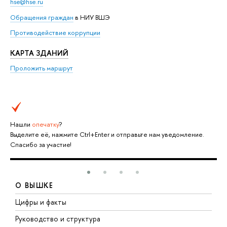
hse@hse.ru
Обращения граждан
в НИУ ВШЭ
Противодействие коррупции
КАРТА ЗДАНИЙ
Проложить маршрут
Нашли
опечатку
?
Выделите её, нажмите Ctrl+Enter и отправьте нам уведомление.
Спасибо за участие!
О ВЫШКЕ
Цифры и факты
Л
Руководство и структура
Д