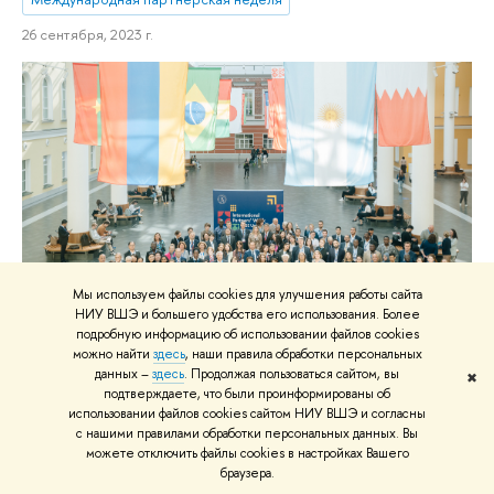
26 сентября, 2023 г.
Мы используем файлы cookies для улучшения работы сайта
НИУ ВШЭ и большего удобства его использования. Более
подробную информацию об использовании файлов cookies
можно найти
здесь
, наши правила обработки персональных
данных –
здесь
. Продолжая пользоваться сайтом, вы
На площадке ВШЭ в Москве открылась
✖
подтверждаете, что были проинформированы об
Международная партнерская неделя –
использовании файлов cookies сайтом НИУ ВШЭ и согласны
с нашими правилами обработки персональных данных. Вы
2023
можете отключить файлы cookies в настройках Вашего
браузера.
Представители 23 стран собрались в Москве на Международную