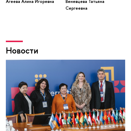
Агеева Алина Игоревна
Веневцева Татьяна
Сергеевна
Новости