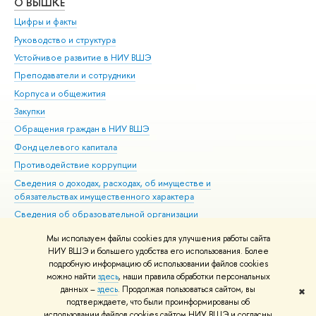
О ВЫШКЕ
ОБ
Цифры и факты
Ли
Руководство и структура
Дов
Устойчивое развитие в НИУ ВШЭ
Ол
Преподаватели и сотрудники
При
Корпуса и общежития
Вы
Закупки
При
Обращения граждан в НИУ ВШЭ
Ас
Фонд целевого капитала
До
Противодействие коррупции
Цен
Сведения о доходах, расходах, об имуществе и
Би
обязательствах имущественного характера
Об
Сведения об образовательной организации
Обр
Людям с ограниченными возможностями здоровья
Мы используем файлы cookies для улучшения работы сайта
Единая платежная страница
НИУ ВШЭ и большего удобства его использования. Более
подробную информацию об использовании файлов cookies
Работа в Вышке
можно найти
здесь
, наши правила обработки персональных
данных –
здесь
. Продолжая пользоваться сайтом, вы
✖
Редактору
подтверждаете, что были проинформированы об
© НИУ ВШЭ 1993–2026
Адреса и контакты
Условия использования
использовании файлов cookies сайтом НИУ ВШЭ и согласны