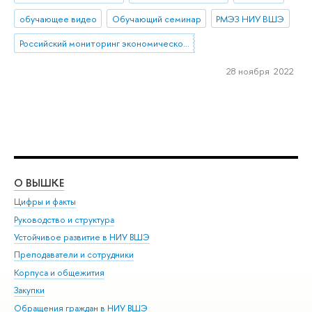
обучающее видео
Обучающий семинар
РМЭЗ НИУ ВШЭ
Российский мониторинг экономического положения и здоровья населения НИУ ВШЭ
28 ноября 2022
О ВЫШКЕ
ОБ
Цифры и факты
Ли
Руководство и структура
Дов
Устойчивое развитие в НИУ ВШЭ
Ол
Преподаватели и сотрудники
При
Корпуса и общежития
Вы
Закупки
При
Обращения граждан в НИУ ВШЭ
Ас