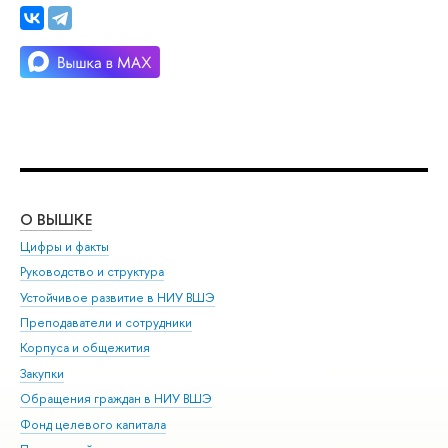
О ВЫШКЕ
ОБ
Цифры и факты
Ли
Руководство и структура
Дов
Устойчивое развитие в НИУ ВШЭ
Ол
Преподаватели и сотрудники
При
Корпуса и общежития
Вы
Закупки
При
Обращения граждан в НИУ ВШЭ
Ас
Фонд целевого капитала
До