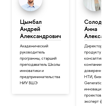
Цымбал
Солоди
Андрей
Анна
Александрович
Алекса
Академический
Директор п
руководитель
продукту
программы, старший
консалтинг
преподаватель Школы
компании,
инноватики и
доверенный
предпринимательства
НТИ, бизне
НИУ ВШЭ
GenerationS
инновацион
проектов и 
эксперт фе