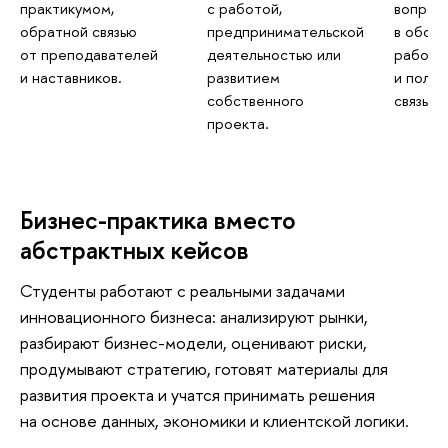
практикумом,
опросы
с работой,
обратной связью
обсужд
предпринимательской
от преподавателей
работа
деятельностью или
и наставников.
и полу
развитием
связь.
собственного
проекта.
Бизнес-практика вместо
абстрактных кейсо
Студенты работают с реальными задачами
инновационного бизнеса: анализируют рынки,
разбирают бизнес-модели, оценивают риски,
продумывают стратегию, готовят материалы для
развития проекта и учатся принимать решения
на основе данных, экономики и клиентской логики.