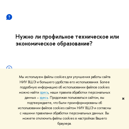
Нужно ли профильное техническое или
экономическое образование?
Мы используем файлы cookies для улучшения работы сайта
НИУ ВШЭ и большего удобства его использования. Более
подробную информацию об использовании файлов cookies
Нет. В магистратуру приглашаются выпускники
можно найти
здесь
, наши правила обработки персональных
акалавриата и специалитета разных
данных –
здесь
. Продолжая пользоваться сайтом, вы
✖
направлений. Важнее мотивация, проектный или
подтверждаете, что были проинформированы о
использовании файлов cookies сайтом НИУ ВШЭ и согласны
профессиональный опыт и интерес
с нашими правилами обработки персональных данных. Вы
к инновационному бизнесу.
можете отключить файлы cookies в настройках Вашего
раузера.