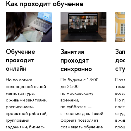
Как проходит обучение
Обучение
Запи
Занятия
проходит
дост
проходят
онлайн
студ
синхронно
Но по логике
Поэтом
По будням с 18:00
полноценной очной
темам 
до 21:00
магистратуры:
озвращ
по московскому
с живыми занятиями,
Но про
ремени,
расписанием,
построе
по субботам —
проектной работой,
студен
течение дня. Такой
рупповыми
живой 
формат позволяет
заданиями, бизнес-
процесс
совмещать обучение