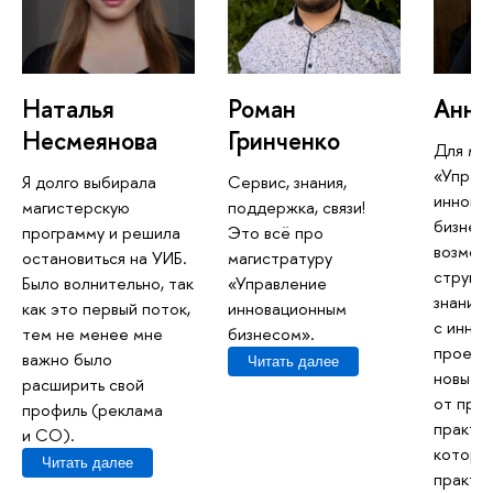
Наталья
Роман
Анна
Несмеянова
Гринченко
Для ме
«Управ
Я долго выбирала
Сервис, знания,
иннова
магистерскую
поддержка, связи!
изнесо
программу и решила
Это всё про
озмож
остановиться на УИБ.
магистратуру
структ
Было волнительно, так
«Управление
знания 
как это первый поток,
инновационным
с инно
тем не менее мне
изнесом».
проекта
ажно было
Читать далее
новые 
расширить свой
от пре
профиль (реклама
практик
и СО).
которы
Читать далее
практи