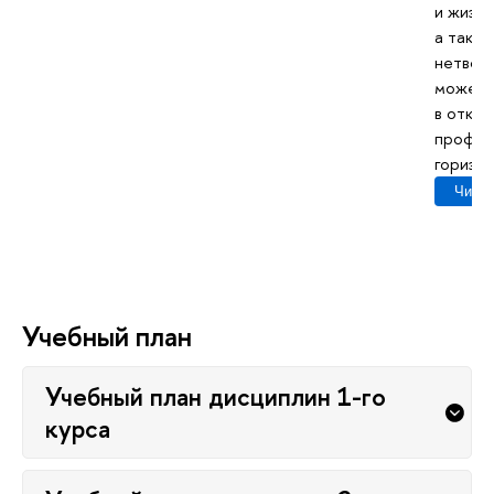
и жизне
а такж
нетворк
может 
откры
профес
оризон
Читат
Учебный план
Учебный план дисциплин 1-го
курса