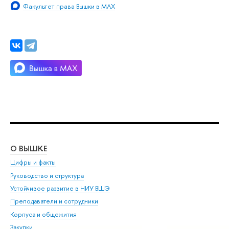
Факультет права Вышки в MAX
О ВЫШКЕ
ОБ
Цифры и факты
Ли
Руководство и структура
Дов
Устойчивое развитие в НИУ ВШЭ
Ол
Преподаватели и сотрудники
При
Корпуса и общежития
Вы
Закупки
При