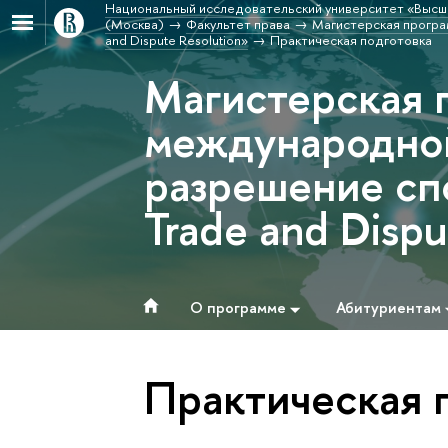
Национальный исследовательский университет «Высш
(Москва)
Факультет права
Магистерская програм
and Dispute Resolution»
Практическая подготовка
Магистерская 
международной
разрешение спо
Trade and Dispu
О программе
Абитуриентам
Практическая 