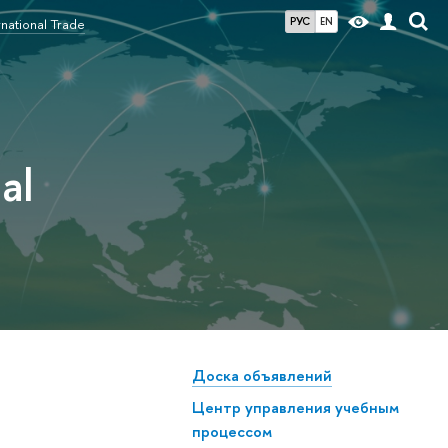
РУС
EN
ational Trade
al
Доска объявлений
Центр управления учебным
процессом