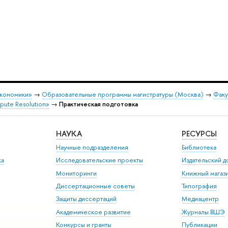
экономики»
→
Образовательные программы магистратуры (Москва)
→
Факу
pute Resolution»
→
Практическая подготовка
НАУКА
РЕСУРСЫ
Научные подразделения
Библиотека
ка
Исследовательские проекты
Издательский 
Мониторинги
Книжный магаз
Диссертационные советы
Типография
Защиты диссертаций
Медиацентр
Академическое развитие
Журналы ВШЭ
Конкурсы и гранты
Публикации