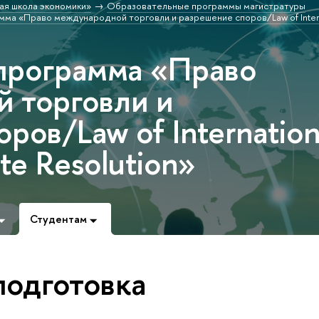
ая школа экономики»
Образовательные программы магистратуры
ма «Право международной торговли и разрешение споров/Law of Intern
программа «Право
 торговли и
ров/Law of Internation
te Resolution»
Студентам
подготовка