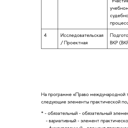
"Участи
учебно
судебн
процесс
4
Исследовательская
Подгото
/ Проектная
ВКР (ВК
На программе «Право международной 
следующие элементы практической под
* - обязательный - обязательный элеме
- вариативный - элемент практическо
- фиксированный - элемент практичес