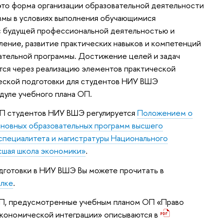
это форма организации образовательной деятельности
ммы в условиях выполнения обучающимися
 с будущей профессиональной деятельностью и
ление, развитие практических навыков и компетенций
тельной программы. Достижение целей и задач
тся через реализацию элементов практической
ческой подготовки для студентов НИУ ВШЭ
дуле учебного плана ОП.
ПП студентов НИУ ВШЭ регулируется
Положением о
сновных образовательных программ высшего
 специалитета и магистратуры Национального
сшая школа экономики»
.
одготовки в НИУ ВШЭ Вы можете прочитать в
ылке
.
ПП, предусмотренные учебным планом ОП «Право
экономической интеграции» описываются в