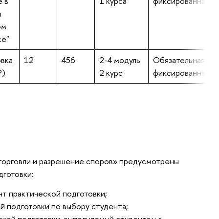
е в
1 курса
фиксированная
м
ом
е"
вка
12
456
2-4 модуль
Обязательная/
Р)
2 курс
фиксированная
торговли и разрешение споров» предусмотрены
готовки:
нт практической подготовки;
й подготовки по выбору студента;
кой подготовки, выполняемый студентом в