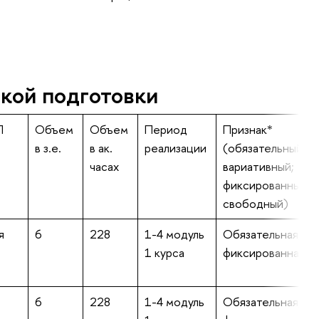
кой подготовки
П
Объем
Объем
Период
Признак*
в з.е.
в ак.
реализации
(обязательный /
часах
вариативный;
фиксированный/
свободный)
я
6
228
1-4 модуль
Обязательная/
1 курса
фиксированная
6
228
1-4 модуль
Обязательная/