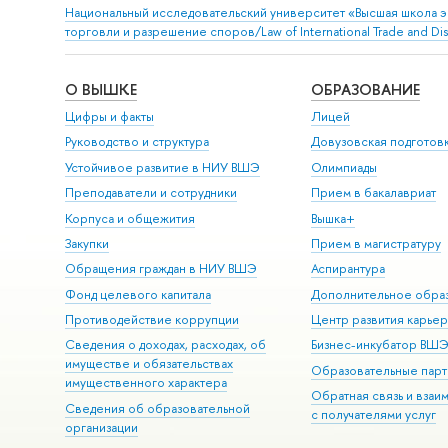
Национальный исследовательский университет «Высшая школа 
торговли и разрешение споров/Law of International Trade and Dis
О ВЫШКЕ
ОБРАЗОВАНИЕ
Цифры и факты
Лицей
Руководство и структура
Довузовская подготов
Устойчивое развитие в НИУ ВШЭ
Олимпиады
Преподаватели и сотрудники
Прием в бакалавриат
Корпуса и общежития
Вышка+
Закупки
Прием в магистратуру
Обращения граждан в НИУ ВШЭ
Аспирантура
Фонд целевого капитала
Дополнительное обра
Противодействие коррупции
Центр развития карье
Сведения о доходах, расходах, об
Бизнес-инкубатор ВШ
имуществе и обязательствах
Образовательные парт
имущественного характера
Обратная связь и взаи
Сведения об образовательной
с получателями услуг
организации