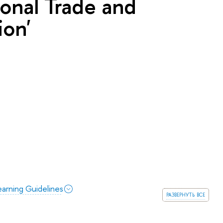
ional Trade and
ion'
arning Guidelines
развернуть все