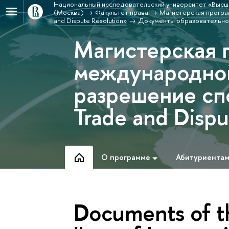
Национальный исследовательский университет «Высш
(Москва)
Факультет права
Магистерская програм
and Dispute Resolution»
Документы образовательно
Магистерская 
международной
разрешение спо
Trade and Dispu
О программе
Абитуриента
Documents of 