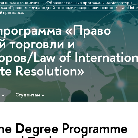
ая школа экономики»
Образовательные программы магистратуры
ма «Право международной торговли и разрешение споров/Law of Intern
й программы
программа «Право
 торговли и
ров/Law of Internation
te Resolution»
м
Студентам
the Degree Programme