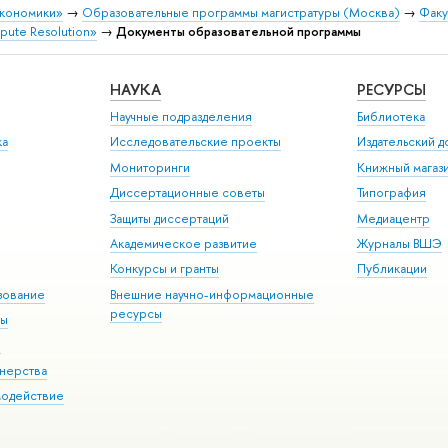
экономики»
→
Образовательные программы магистратуры (Москва)
→
Факу
pute Resolution»
→
Документы образовательной программы
НАУКА
РЕСУРСЫ
Научные подразделения
Библиотека
ка
Исследовательские проекты
Издательский 
Мониторинги
Книжный магаз
Диссертационные советы
Типография
Защиты диссертаций
Медиацентр
Академическое развитие
Журналы ВШЭ
Конкурсы и гранты
Публикации
зование
Внешние научно-информационные
ресурсы
ры
Э
нерства
модействие