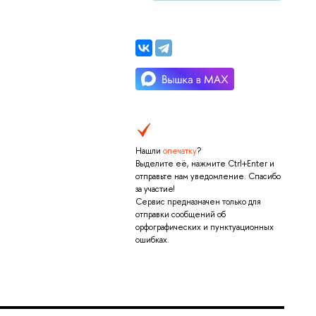
Нашли
опечатку
?
Выделите её, нажмите Ctrl+Enter и
отправьте нам уведомление. Спасибо
за участие!
Сервис предназначен только для
отправки сообщений об
орфографических и пунктуационных
ошибках.