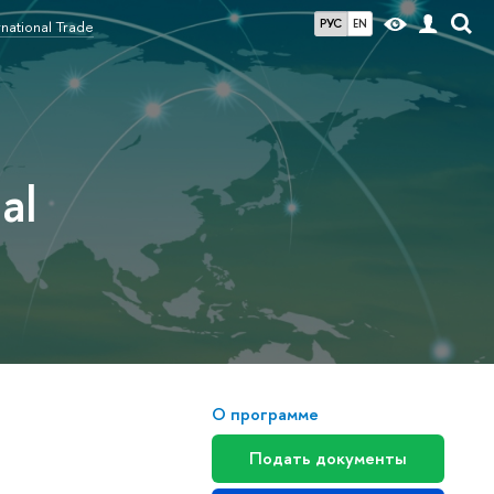
РУС
EN
ational Trade
al
О программе
Подать документы