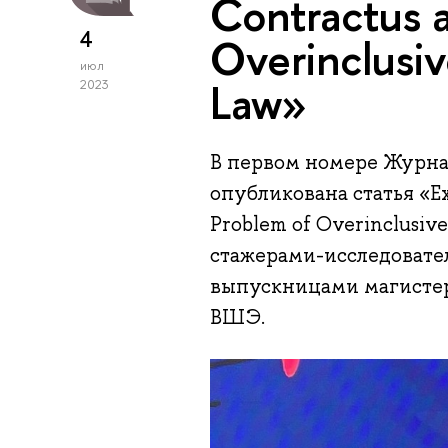
Contractus 
4
Overinclusiv
июл
Law»
2023
В первом номере Журн
опубликована статья «Ex
Problem of Overinclusive
стажерами-исследовате
выпускницами магисте
ВШЭ.