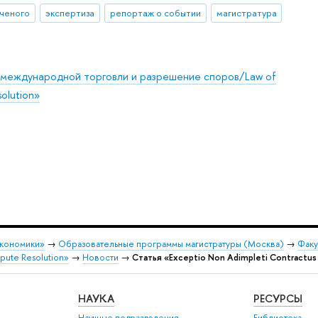
ученого
экспертиза
репортаж о событии
магистратура
международной торговли и разрешение споров/Law of
solution»
экономики»
→
Образовательные программы магистратуры (Москва)
→
Факу
pute Resolution»
→
Новости
→
Статья «Exceptio Non Adimpleti Contractus a
НАУКА
РЕСУРСЫ
Научные подразделения
Библиотека