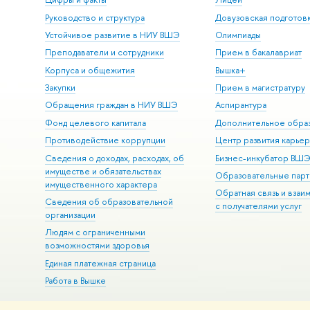
Руководство и структура
Довузовская подготов
Устойчивое развитие в НИУ ВШЭ
Олимпиады
Преподаватели и сотрудники
Прием в бакалавриат
Корпуса и общежития
Вышка+
Закупки
Прием в магистратуру
Обращения граждан в НИУ ВШЭ
Аспирантура
Фонд целевого капитала
Дополнительное обра
Противодействие коррупции
Центр развития карье
Сведения о доходах, расходах, об
Бизнес-инкубатор ВШ
имуществе и обязательствах
Образовательные парт
имущественного характера
Обратная связь и взаи
Сведения об образовательной
с получателями услуг
организации
Людям с ограниченными
возможностями здоровья
Единая платежная страница
Работа в Вышке