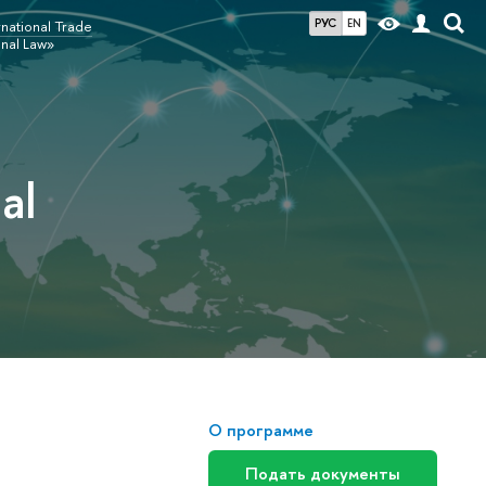
РУС
EN
ational Trade
onal Law»
al
О программе
Подать документы