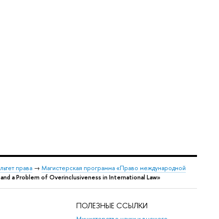
льтет права
→
Магистерская программа «Право международной
nd a Problem of Overinclusiveness in International Law»
ПОЛЕЗНЫЕ ССЫЛКИ
Министерство науки и высшего