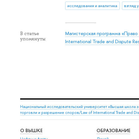
исследования и аналитика
взгляд 
Магистерская программа «Право 
В статье
упомянуты
International Trade and Dispute Re
Национальный исследовательский университет «Высшая школа 
торговли и разрешение споров/Law of International Trade and Dis
О ВЫШКЕ
ОБРАЗОВАНИЕ
Цифры и факты
Лицей