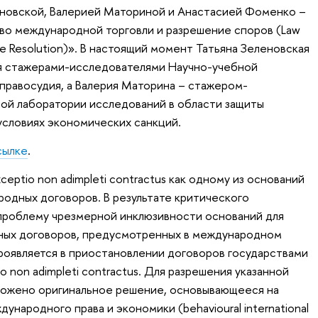
еновской, Валерией Маториной и Анастасией Фоменко –
во международной торговли и разрешение споров (Law
pute Resolution)». В настоящий момент Татьяна Зеленовская
я стажерами-исследователями Научно-учебной
равосудия, а Валерия Маторина – стажером-
ой лаборатории исследований в области защиты
условиях экономических санкций.
сылке
.
eptio non adimpleti contractus как одному из оснований
одных договоров. В результате критического
проблему чрезмерной инклюзивности оснований для
ых договоров, предусмотренных в международном
 проявляется в приостановлении договоров государствами
o non adimpleti contractus. Для разрешения указанной
ложено оригинальное решение, основывающееся на
народного права и экономики (behavioural international