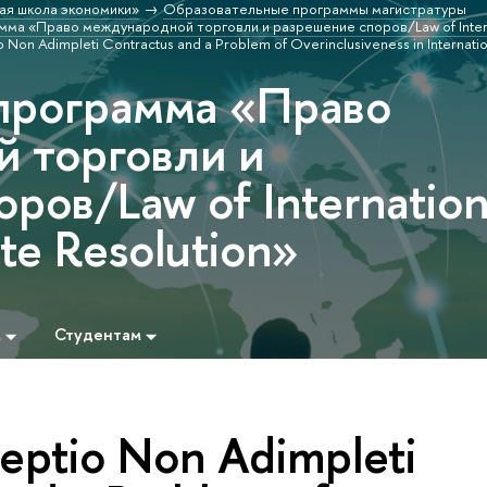
ая школа экономики»
Образовательные программы магистратуры
ма «Право международной торговли и разрешение споров/Law of Intern
 Non Adimpleti Contractus and a Problem of Overinclusiveness in Internati
программа «Право
 торговли и
ров/Law of Internation
te Resolution»
м
Студентам
eptio Non Adimpleti