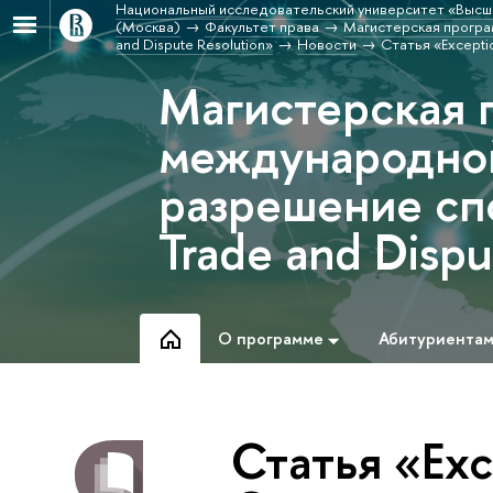
Национальный исследовательский университет «Высш
(Москва)
Факультет права
Магистерская програм
and Dispute Resolution»
Новости
Статья «Exceptio
Магистерская 
международной
разрешение спо
Trade and Dispu
О программе
Абитуриента
Статья «Exc