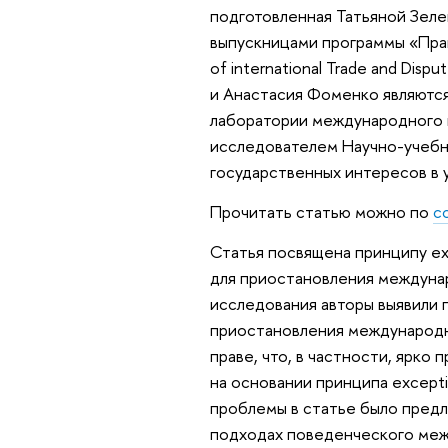
подготовленная Татьяной Зел
выпускницами программы «Пра
of international Trade and Dis
и Анастасия Фоменко являютс
лаборатории международного п
исследователем Научно-учебн
государственных интересов в 
Прочитать статью можно по
с
Статья посвящена принципу exc
для приостановления междунар
исследования авторы выявили 
приостановления международн
праве, что, в частности, ярко
на основании принципа excepti
проблемы в статье было пред
подходах поведенческого между