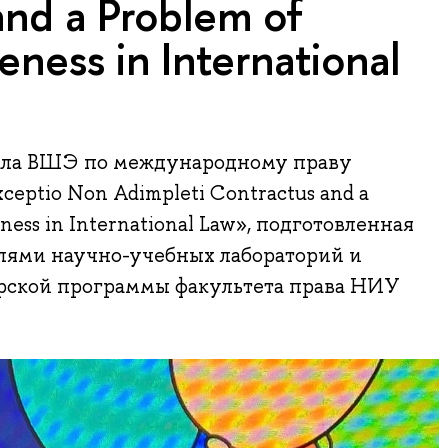
and a Problem of
eness in International
ала ВШЭ по международному праву
ceptio Non Adimpleti Contractus and a
ness in International Law», подготовленная
лями научно-учебных лабораторий и
рской программы факультета права НИУ