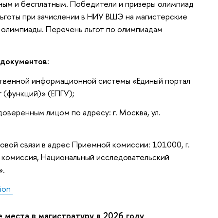
дным и бесплатным. Победители и призеры олимпиад
ьготы при зачислении в НИУ ВШЭ на магистерские
олимпиады. Перечень льгот по олимпиадам
 документов:
ственной информационной системы «Единый портал
 (функций)» (ЕПГУ);
оверенным лицом по адресу: г. Москва, ул.
овой связи в адрес Приемной комиссии: 101000, г.
ая комиссия, Национальный исследовательский
».
tion
 места в магистратуру в 2026 году