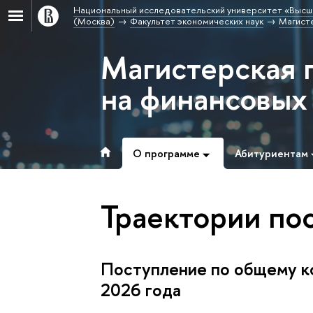
Национальный исследовательский университет «Высш
(Москва)
Факультет экономических наук
Магист
Магистерская 
на финансовых
О программе
Абитуриентам
Траектории по
Поступление по общему ко
2026 года