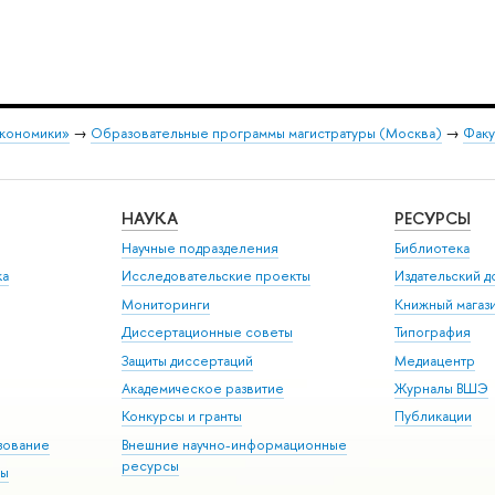
экономики»
→
Образовательные программы магистратуры (Москва)
→
Факу
НАУКА
РЕСУРСЫ
Научные подразделения
Библиотека
ка
Исследовательские проекты
Издательский 
Мониторинги
Книжный магаз
Диссертационные советы
Типография
Защиты диссертаций
Медиацентр
Академическое развитие
Журналы ВШЭ
Конкурсы и гранты
Публикации
зование
Внешние научно-информационные
ресурсы
ры