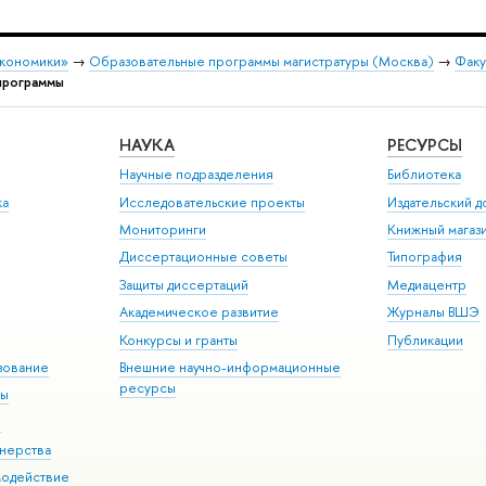
экономики»
→
Образовательные программы магистратуры (Москва)
→
Факу
программы
НАУКА
РЕСУРСЫ
Научные подразделения
Библиотека
ка
Исследовательские проекты
Издательский 
Мониторинги
Книжный магаз
Диссертационные советы
Типография
Защиты диссертаций
Медиацентр
Академическое развитие
Журналы ВШЭ
Конкурсы и гранты
Публикации
зование
Внешние научно-информационные
ресурсы
ры
Э
нерства
модействие