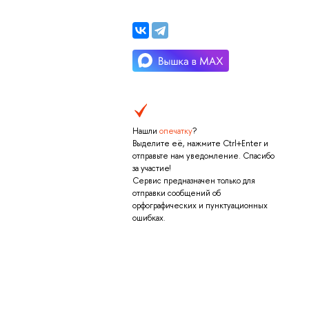
Нашли
опечатку
?
Выделите её, нажмите Ctrl+Enter и
отправьте нам уведомление. Спасибо
за участие!
Сервис предназначен только для
отправки сообщений об
орфографических и пунктуационных
ошибках.