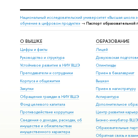
Национальный исследовательский университет «Высшая школа 
обучение в цифровом продукте»
→
Паспорт образовательной 
О ВЫШКЕ
ОБРАЗОВАНИЕ
Цифры и факты
Лицей
Руководство и структура
Довузовская подготов
Устойчивое развитие в НИУ ВШЭ
Олимпиады
Преподаватели и сотрудники
Прием в бакалавриат
Корпуса и общежития
Вышка+
Закупки
Прием в магистратуру
Обращения граждан в НИУ ВШЭ
Аспирантура
Фонд целевого капитала
Дополнительное обра
Противодействие коррупции
Центр развития карье
Сведения о доходах, расходах, об
Бизнес-инкубатор ВШ
имуществе и обязательствах
Образовательные парт
имущественного характера
Обратная связь и взаи