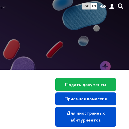
РУС
EN
орт
е
Подать документы
Приемная комиссия
Для иностранных
абитуриентов