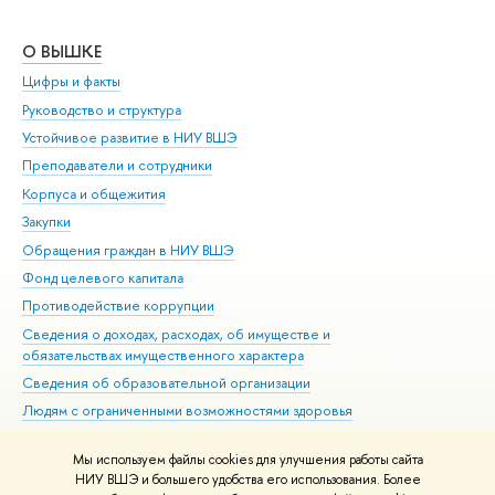
О ВЫШКЕ
ОБ
Цифры и факты
Ли
Руководство и структура
Дов
Устойчивое развитие в НИУ ВШЭ
Ол
Преподаватели и сотрудники
При
Корпуса и общежития
Вы
Закупки
При
Обращения граждан в НИУ ВШЭ
Ас
Фонд целевого капитала
До
Противодействие коррупции
Цен
Сведения о доходах, расходах, об имуществе и
Би
обязательствах имущественного характера
Об
Сведения об образовательной организации
Обр
Людям с ограниченными возможностями здоровья
Единая платежная страница
Мы используем файлы cookies для улучшения работы сайта
Работа в Вышке
НИУ ВШЭ и большего удобства его использования. Более