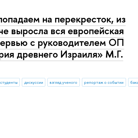
попадаем на перекресток, из
аче выросла вся европейская
тервью с руководителем ОП
рия древнего Израиля» М.Г.
студенты
дискуссии
взгляд ученого
репортаж о событии
бак