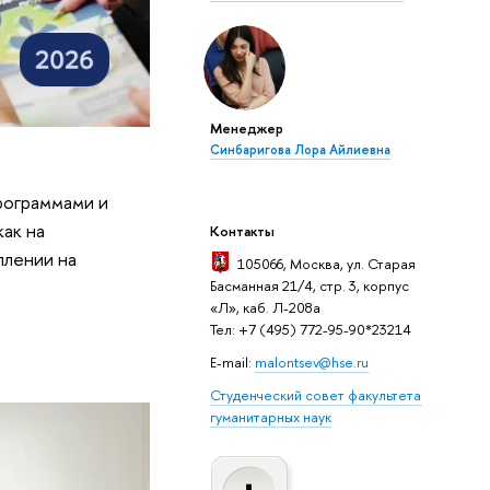
Менеджер
Синбаригова Лора Айлиевна
рограммами и
как на
Контакты
плении на
105066, Москва, ул. Старая
Басманная 21/4, стр. 3, корпус
«Л», каб. Л-208а
Тел: +7 (495) 772-95-90*23214
E-mail:
malontsev@hse.ru
Студенческий совет факультета
гуманитарных наук