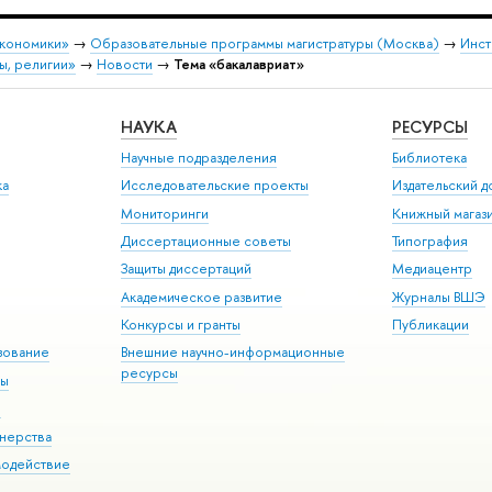
экономики»
→
Образовательные программы магистратуры (Москва)
→
Инст
ы, религии»
→
Новости
→
Тема «бакалавриат»
НАУКА
РЕСУРСЫ
Научные подразделения
Библиотека
ка
Исследовательские проекты
Издательский 
Мониторинги
Книжный магаз
Диссертационные советы
Типография
Защиты диссертаций
Медиацентр
Академическое развитие
Журналы ВШЭ
Конкурсы и гранты
Публикации
зование
Внешние научно-информационные
ресурсы
ры
Э
нерства
модействие