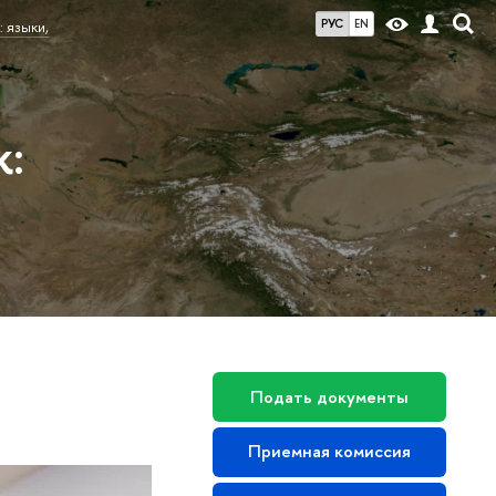
РУС
EN
 языки,
к:
Подать документы
Приемная комиссия