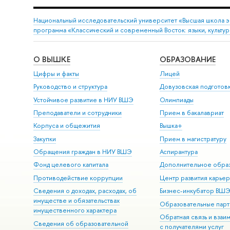
Национальный исследовательский университет «Высшая школа 
программа «Классический и современный Восток: языки, культур
О ВЫШКЕ
ОБРАЗОВАНИЕ
Цифры и факты
Лицей
Руководство и структура
Довузовская подготов
Устойчивое развитие в НИУ ВШЭ
Олимпиады
Преподаватели и сотрудники
Прием в бакалавриат
Корпуса и общежития
Вышка+
Закупки
Прием в магистратуру
Обращения граждан в НИУ ВШЭ
Аспирантура
Фонд целевого капитала
Дополнительное обра
Противодействие коррупции
Центр развития карье
Сведения о доходах, расходах, об
Бизнес-инкубатор ВШ
имуществе и обязательствах
Образовательные парт
имущественного характера
Обратная связь и взаи
Сведения об образовательной
с получателями услуг