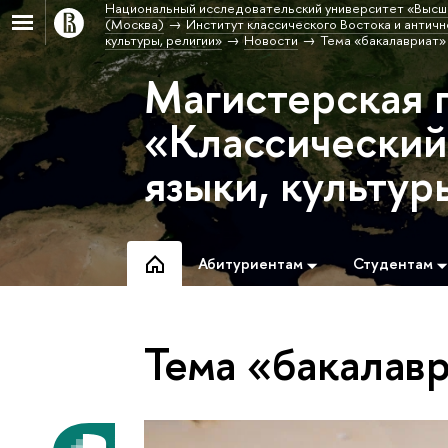
Национальный исследовательский университет «Высш
(Москва)
Институт классического Востока и античн
культуры, религии»
Новости
Тема «бакалавриат»
Магистерская 
«Классический
языки, культур
Абитуриентам
Студентам
Тема «бакалав