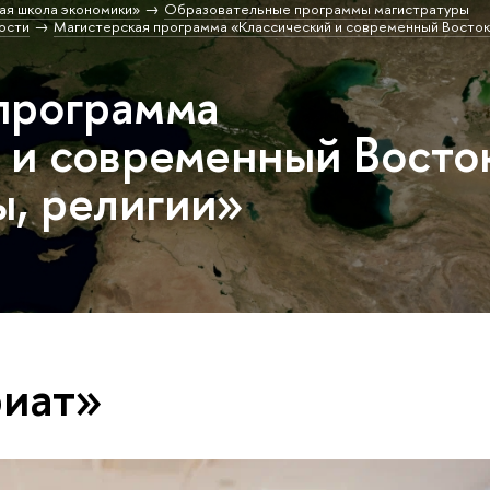
ая школа экономики»
Образовательные программы магистратуры
ости
Магистерская программа «Классический и современный Восток:
программа
 и современный Восто
ы, религии»
риат»