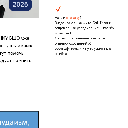
Нашли
опечатку
?
Выделите её, нажмите Ctrl+Enter и
отправьте нам уведомление. Спасибо
за участие!
ы НИУ ВШЭ уже
Сервис предназначен только для
отправки сообщений об
оступны и какие
орфографических и пунктуационных
гут помочь
ошибках.
едует помнить.