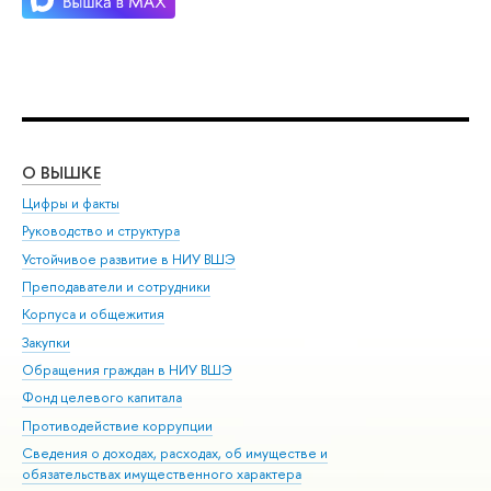
О ВЫШКЕ
ОБ
Цифры и факты
Ли
Руководство и структура
Дов
Устойчивое развитие в НИУ ВШЭ
Ол
Преподаватели и сотрудники
При
Корпуса и общежития
Вы
Закупки
При
Обращения граждан в НИУ ВШЭ
Ас
Фонд целевого капитала
До
Противодействие коррупции
Цен
Сведения о доходах, расходах, об имуществе и
Би
обязательствах имущественного характера
Об