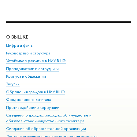
О ВЫШКЕ
ОБ
Цифры и факты
Ли
Руководство и структура
Дов
Устойчивое развитие в НИУ ВШЭ
Ол
Преподаватели и сотрудники
При
Корпуса и общежития
Вы
Закупки
При
Обращения граждан в НИУ ВШЭ
Ас
Фонд целевого капитала
До
Противодействие коррупции
Цен
Сведения о доходах, расходах, об имуществе и
Би
обязательствах имущественного характера
Об
Сведения об образовательной организации
Обр
Людям с ограниченными возможностями здоровья