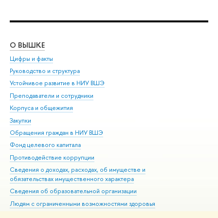
О ВЫШКЕ
ОБ
Цифры и факты
Ли
Руководство и структура
Дов
Устойчивое развитие в НИУ ВШЭ
Ол
Преподаватели и сотрудники
При
Корпуса и общежития
Вы
Закупки
При
Обращения граждан в НИУ ВШЭ
Ас
Фонд целевого капитала
До
Противодействие коррупции
Цен
Сведения о доходах, расходах, об имуществе и
Би
обязательствах имущественного характера
Об
Сведения об образовательной организации
Обр
Людям с ограниченными возможностями здоровья
Единая платежная страница