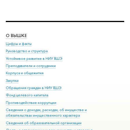
О ВЫШКЕ
ОБ
Цифры и факты
Ли
Руководство и структура
Дов
Устойчивое развитие в НИУ ВШЭ
Ол
Преподаватели и сотрудники
При
Корпуса и общежития
Вы
Закупки
При
Обращения граждан в НИУ ВШЭ
Ас
Фонд целевого капитала
До
Противодействие коррупции
Цен
Сведения о доходах, расходах, об имуществе и
Би
обязательствах имущественного характера
Об
Сведения об образовательной организации
Обр