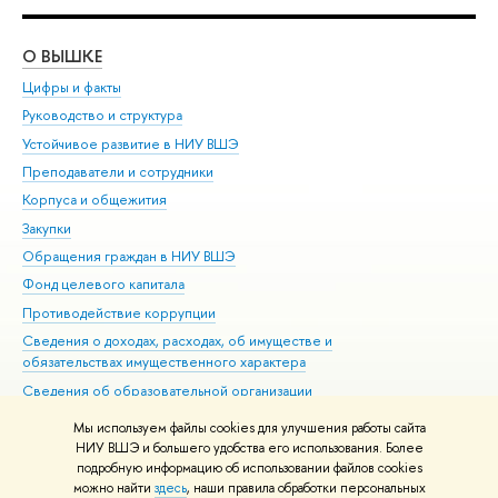
О ВЫШКЕ
ОБ
Цифры и факты
Ли
Руководство и структура
Дов
Устойчивое развитие в НИУ ВШЭ
Ол
Преподаватели и сотрудники
При
Корпуса и общежития
Вы
Закупки
При
Обращения граждан в НИУ ВШЭ
Ас
Фонд целевого капитала
До
Противодействие коррупции
Цен
Сведения о доходах, расходах, об имуществе и
Би
обязательствах имущественного характера
Об
Сведения об образовательной организации
Обр
Людям с ограниченными возможностями здоровья
Мы используем файлы cookies для улучшения работы сайта
Единая платежная страница
НИУ ВШЭ и большего удобства его использования. Более
подробную информацию об использовании файлов cookies
Работа в Вышке
можно найти
здесь
, наши правила обработки персональных