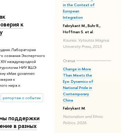
in the Context of
European
ак
Integration
оверия к
Fabrykant M., Buhr R.,
у
Hoffman S. et al.
Kaunas: Vytautas Magnus
University Press, 2013.
трудник Лаборатории
го сознания Экспертного
Статья
а XIV международной
ьтурологии НИУ ВШЭ
Change in More
ему «Mae govannen:
Than Meets the
оверия к
Eye: Dynamics of
ого мира.»
National Pride in
Contemporary
репортаж о событии
China
Fabrykant M.
Nationalism and Ethnic
рмы поддержки
Politics. 2026.
ение в разных