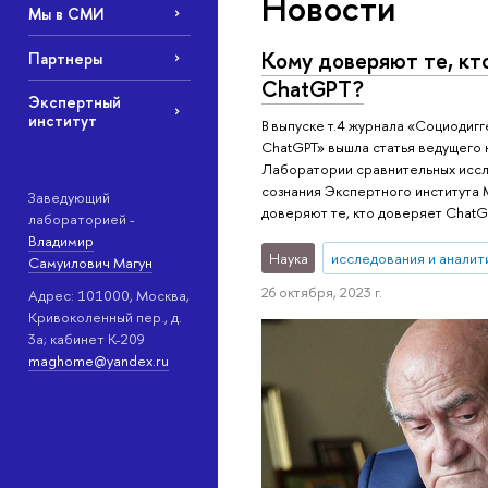
Новости
Мы в СМИ
Кому доверяют те, кт
Партнеры
ChatGPT?
Экспертный
институт
В выпуске т.4 журнала «Социодигг
ChatGPT» вышла статья ведущего 
Лаборатории сравнительных исс
сознания Экспертного института 
Заведующий
доверяют те, кто доверяет Chat
лабораторией -
Владимир
Наука
исследования и аналит
Самуилович Магун
26 октября, 2023 г.
Адрес: 101000, Москва,
Кривоколенный пер., д.
3а; кабинет К-209
maghome@yandex.ru