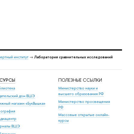
ертный институт
→
Лаборатория сравнительных исследований
ЕСУРСЫ
ПОЛЕЗНЫЕ ССЫЛКИ
блиотека
Министерство науки и
высшего образования РФ
дательский дом ВШЭ
Министерство просвещения
ижный магазин «БукВышка»
РФ
пография
Массовые открытые онлайн-
диацентр
курсы
рналы ВШЭ
бликации