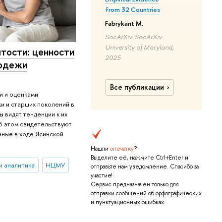
from 32 Countries
Fabrykant M.
SocArXiv. SocArXiv.
University of Maryland,
тости: ценности
2025
лодежи
Все публикации
и и оценками
и и старших поколений в
ы видят тенденции к их
б этом свидетельствуют
нные в ходе Ясинской
Нашли
опечатку
?
Выделите её, нажмите Ctrl+Enter и
и аналитика
НЦМУ
отправьте нам уведомление. Спасибо за
участие!
Сервис предназначен только для
отправки сообщений об орфографических
и пунктуационных ошибках.