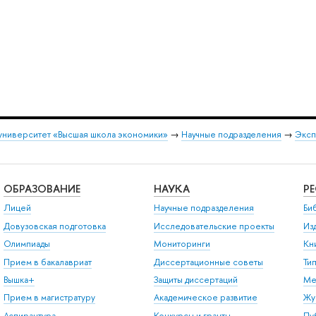
университет «Высшая школа экономики»
→
Научные подразделения
→
Эксп
ОБРАЗОВАНИЕ
НАУКА
Р
Лицей
Научные подразделения
Би
Довузовская подготовка
Исследовательские проекты
Из
Олимпиады
Мониторинги
Кн
Прием в бакалавриат
Диссертационные советы
Ти
Вышка+
Защиты диссертаций
Ме
Прием в магистратуру
Академическое развитие
Жу
Аспирантура
Конкурсы и гранты
Пу