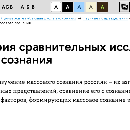
АБВ
АБВ
А
А
А
А
А
й университет «Высшая школа экономики»
Научные подразделения
ссового сознания
ия сравнительных ис
 сознания
зучение массового сознания россиян – их взг
ных представлений, сравнение его с сознан
з факторов, формирующих массовое сознание