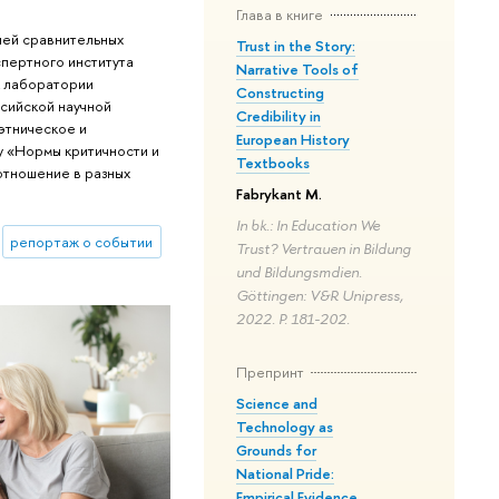
Глава в книге
ией сравнительных
Trust in the Story:
пертного института
Narrative Tools of
к лаборатории
Constructing
сийской научной
Credibility in
этническое и
European History
у «Нормы критичности и
Textbooks
отношение в разных
Fabrykant M.
In bk.: In Education We
репортаж о событии
Trust? Vertrauen in Bildung
und Bildungsmdien.
Göttingen: V&R Unipress,
2022. P. 181-202.
Препринт
Science and
Technology as
Grounds for
National Pride:
Empirical Evidence