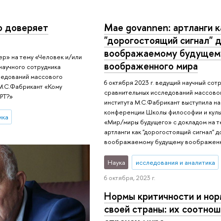
о доверяет
Mae govannen: артланги к
"дорогостоящий сигнал" д
воображаемому будущем
ер» на тему «Человек и/или
воображенного мира
научного сотрудника
ледований массового
6 октября 2023 г. ведущий научный со
М.С.Фабрикант «Кому
сравнительных исследований массово
GPT?»
института М.С.Фабрикант выступила н
конференции Школы философии и кул
ика
«Мир/миры будущего» с докладом на т
артланги как "дорогостоящий сигнал" д
воображаемому будущему воображенн
Наука
исследования и аналитика
6 октября, 2023 г.
Нормы критичности и но
своей страны: их соотнош