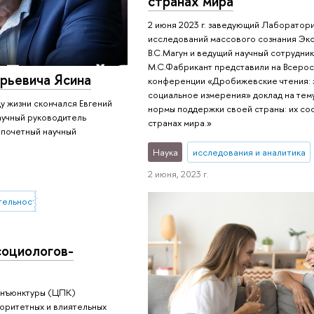
странах мира
2 июня 2023 г. заведующий Лаборатор
исследований массового сознания Экс
В.С.Магун и ведущий научный сотрудни
М.С.Фабрикант представили на Всерос
орьевича Ясина
конференции «Дробижевские чтения: 
социальное измерения» доклад на тем
у жизни скончался Евгений
нормы поддержки своей страны: их со
аучный руководитель
странах мира.»
 почетный научный
Наука
исследования и аналитика
2 июня, 2023 г.
тельности
социологов-
конъюнктуры (ЦПК)
оритетных и влиятельных