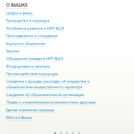
О ВЫШКЕ
ОБ
Цифры и факты
Ли
Руководство и структура
Дов
Устойчивое развитие в НИУ ВШЭ
Ол
Преподаватели и сотрудники
При
Корпуса и общежития
Вы
Закупки
При
Обращения граждан в НИУ ВШЭ
Ас
Фонд целевого капитала
До
Противодействие коррупции
Цен
Сведения о доходах, расходах, об имуществе и
Би
обязательствах имущественного характера
Об
Сведения об образовательной организации
Обр
Людям с ограниченными возможностями здоровья
Единая платежная страница
Работа в Вышке