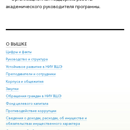
академического руководителя программы.
О ВЫШКЕ
ОБ
Цифры и факты
Ли
Руководство и структура
Дов
Устойчивое развитие в НИУ ВШЭ
Ол
Преподаватели и сотрудники
При
Корпуса и общежития
Вы
Закупки
При
Обращения граждан в НИУ ВШЭ
Ас
Фонд целевого капитала
До
Противодействие коррупции
Цен
Сведения о доходах, расходах, об имуществе и
Би
обязательствах имущественного характера
Об