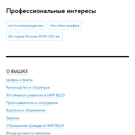
Профессиональные интересы
источниковедение
Автобиографии
История России XVIII-XIX вв.
О ВЫШКЕ
ОБ
Цифры и факты
Ли
Руководство и структура
Дов
Устойчивое развитие в НИУ ВШЭ
Ол
Преподаватели и сотрудники
При
Корпуса и общежития
Вы
Закупки
При
Обращения граждан в НИУ ВШЭ
Ас
Фонд целевого капитала
До