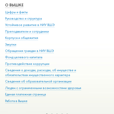
О ВЫШКЕ
ОБ
Цифры и факты
Ли
Руководство и структура
Дов
Устойчивое развитие в НИУ ВШЭ
Ол
Преподаватели и сотрудники
При
Корпуса и общежития
Вы
Закупки
При
Обращения граждан в НИУ ВШЭ
Ас
Фонд целевого капитала
До
Противодействие коррупции
Цен
Сведения о доходах, расходах, об имуществе и
Би
обязательствах имущественного характера
Об
Сведения об образовательной организации
Обр
Людям с ограниченными возможностями здоровья
Единая платежная страница
Работа в Вышке