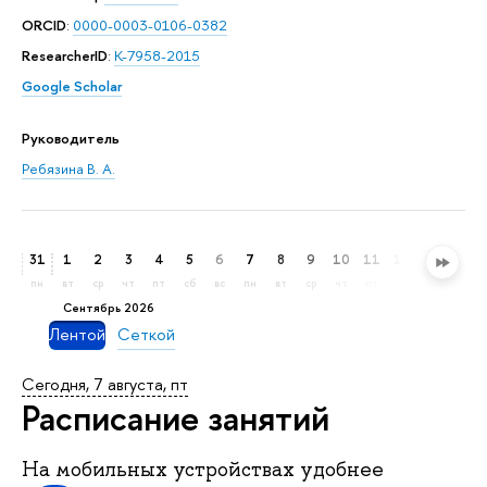
ORCID
:
0000-0003-0106-0382
ResearcherID
:
K-7958-2015
Google Scholar
Руководитель
Ребязина В. А.
31
1
2
3
4
5
6
7
8
9
10
11
12
13
14
пн
вт
ср
чт
пт
сб
вс
пн
вт
ср
чт
пт
сб
вс
пн
сентябрь 2026
Лентой
Сеткой
Сегодня, 7 августа, пт
Расписание занятий
На мобильных устройствах удобнее